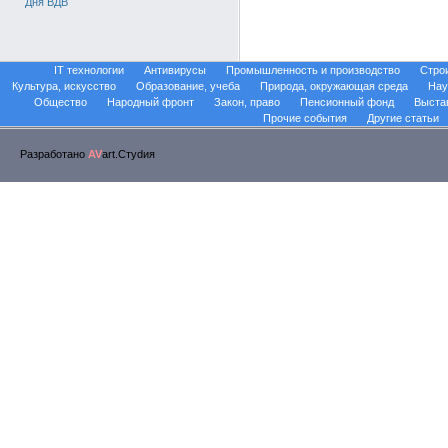
Дня ВДВ
IT технологии
Антивирусы
Промышленность и производство
Стро
Культура, искусство
Образование, учеба
Природа, окружающая среда
Нау
Общество
Народный фронт
Закон, право
Пенсионный фонд
Выста
Прочие события
Другие статьи
Разработано
AV
art.Стуdия