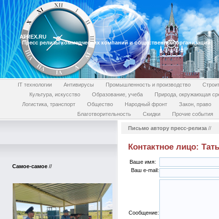
ATREX.RU
Пресс релизы коммерческих компаний и общественных организаций
IT технологии
Антивирусы
Промышленность и производство
Строи
Культура, искусство
Образование, учеба
Природа, окружающая ср
Логистика, транспорт
Общество
Народный фронт
Закон, право
Благотворительность
Скидки
Прочие события
Письмо автору пресс-релиза
//
Контактное лицо: Тат
Ваше имя:
Самое-самое
//
Ваш e-mail:
Сообщение: