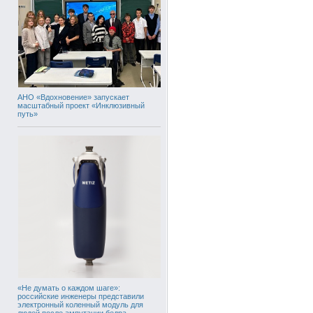
АНО «Вдохновение» запускает
масштабный проект «Инклюзивный
путь»
«Не думать о каждом шаге»:
российские инженеры представили
электронный коленный модуль для
людей после ампутации бедра