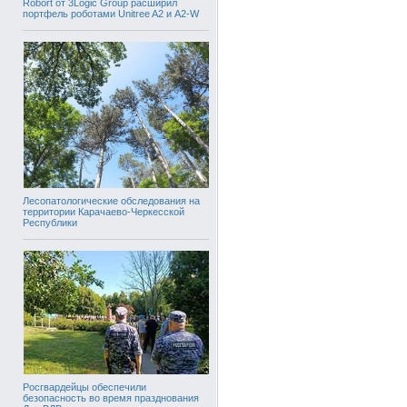
Robort от 3Logic Group расширил
портфель роботами Unitree A2 и A2-W
Лесопатологические обследования на
территории Карачаево-Черкесской
Республики
Росгвардейцы обеспечили
безопасность во время празднования