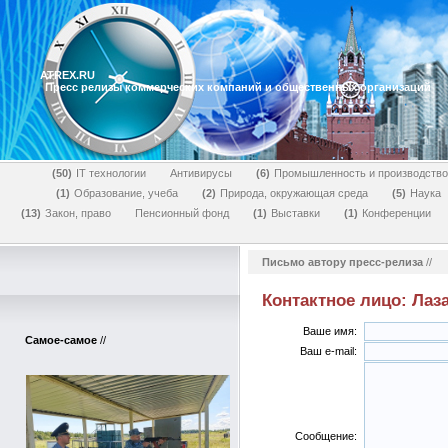
ATREX.RU
Пресс релизы коммерческих компаний и общественных организаций
50
IT технологии
Антивирусы
6
Промышленность и производство
1
Образование, учеба
2
Природа, окружающая среда
5
Наука
13
Закон, право
Пенсионный фонд
1
Выставки
1
Конференции
Письмо автору пресс-релиза
//
Контактное лицо: Лаз
Ваше имя:
Самое-самое
//
Ваш e-mail:
Сообщение: