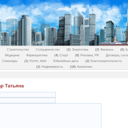
Строительство
Сотрудничество
1
Энергетика
2
Финансы
6
Б
Медицина
Фармацевтика
4
Спорт
8
Реклама, PR
Договора, сог
Семинары
1
РуНет, Web
Юбилейные даты
2
Благотворительность
2
Недвижимость
18
Аналитика
ар Татьяна