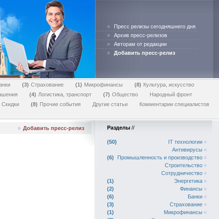
»
Пресс релизы сегодняшнего дня
»
Архив пресс-релизов
»
Авторам от редакции
»
Добавить пресс-релиз
анки
3
Страхование
1
Микрофинансы
8
Культура, искусство
лашения
4
Логистика, транспорт
7
Общество
Народный фронт
Скидки
8
Прочие события
Другие статьи
Комментарии специалистов
Разделы
//
»
Добавить пресс-релиз
50
IT технологии
«
Антивирусы
«
6
Промышленность и производство
«
Строительство
«
Сотрудничество
«
1
Энергетика
«
2
Финансы
«
6
Банки
«
3
Страхование
«
1
Микрофинансы
«