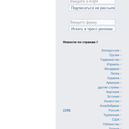
Новости по странам
//
Белоруссия
«
Грузия
«
Таджикистан
«
Израиль
«
Молдавия
«
Литва
«
Украина
«
Армения
«
другие страны
«
Киргизия
«
Эстония
«
Казахстан
«
Азербайджан
«
130
Россия
«
Туркмения
«
США
«
Узбекистан
«
Латвия
«