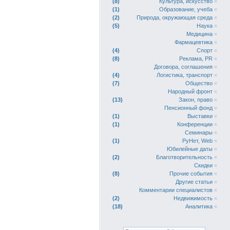
8
Культура, искусство
«
1
Образование, учеба
«
2
Природа, окружающая среда
«
5
Наука
«
Медицина
«
Фармацевтика
«
4
Спорт
«
8
Реклама, PR
«
Договора, соглашения
«
4
Логистика, транспорт
«
7
Общество
«
Народный фронт
«
13
Закон, право
«
Пенсионный фонд
«
1
Выставки
«
1
Конференции
«
Семинары
«
1
РуНет, Web
«
Юбилейные даты
«
2
Благотворительность
«
Скидки
«
8
Прочие события
«
Другие статьи
«
Комментарии специалистов
«
2
Недвижимость
«
18
Аналитика
«