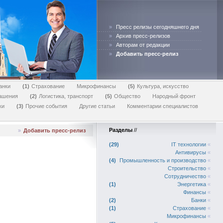
»
Пресс релизы сегодняшнего дня
»
Архив пресс-релизов
»
Авторам от редакции
»
Добавить пресс-релиз
анки
1
Страхование
Микрофинансы
5
Культура, искусство
лашения
2
Логистика, транспорт
5
Общество
Народный фронт
ки
3
Прочие события
Другие статьи
Комментарии специалистов
Разделы
//
»
Добавить пресс-релиз
29
IT технологии
«
Антивирусы
«
4
Промышленность и производство
«
Строительство
«
Сотрудничество
«
1
Энергетика
«
Финансы
«
2
Банки
«
1
Страхование
«
Микрофинансы
«