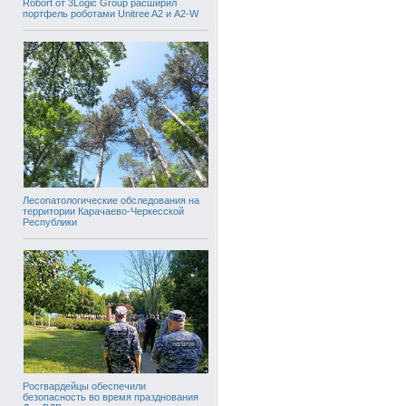
Robort от 3Logic Group расширил
портфель роботами Unitree A2 и A2-W
Лесопатологические обследования на
территории Карачаево-Черкесской
Республики
Росгвардейцы обеспечили
безопасность во время празднования