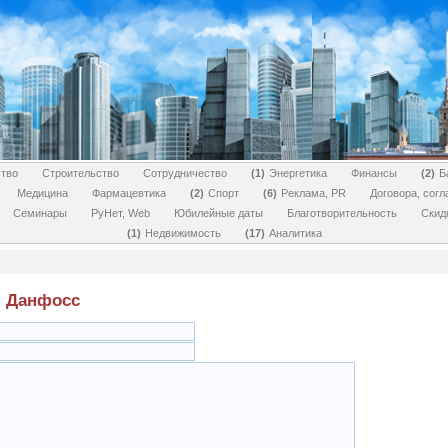
тво
Строительство
Сотрудничество
1
Энергетика
Финансы
2
Б
Медицина
Фармацевтика
2
Спорт
6
Реклама, PR
Договора, сог
Семинары
РуНет, Web
Юбилейные даты
Благотворительность
Скид
1
Недвижимость
17
Аналитика
я Данфосс