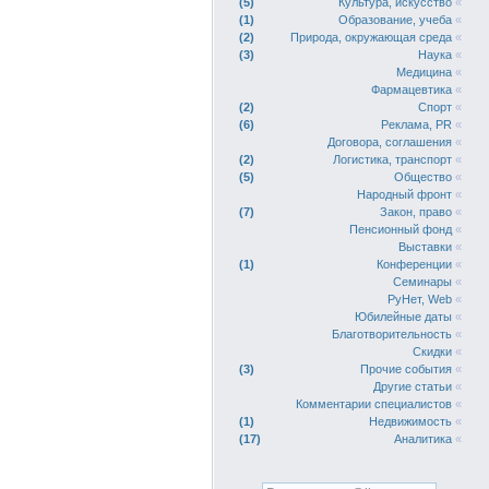
5
Культура, искусство
«
1
Образование, учеба
«
2
Природа, окружающая среда
«
3
Наука
«
Медицина
«
Фармацевтика
«
2
Спорт
«
6
Реклама, PR
«
Договора, соглашения
«
2
Логистика, транспорт
«
5
Общество
«
Народный фронт
«
7
Закон, право
«
Пенсионный фонд
«
Выставки
«
1
Конференции
«
Семинары
«
РуНет, Web
«
Юбилейные даты
«
Благотворительность
«
Скидки
«
3
Прочие события
«
Другие статьи
«
Комментарии специалистов
«
1
Недвижимость
«
17
Аналитика
«