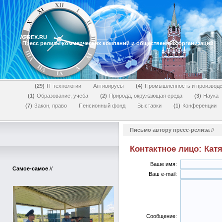
ATREX.RU
Пресс релизы коммерческих компаний и общественных организаций
29
IT технологии
Антивирусы
4
Промышленность и производс
1
Образование, учеба
2
Природа, окружающая среда
3
Наука
7
Закон, право
Пенсионный фонд
Выставки
1
Конференции
Письмо автору пресс-релиза
//
Контактное лицо: Кат
Ваше имя:
Самое-самое
//
Ваш e-mail:
Сообщение: