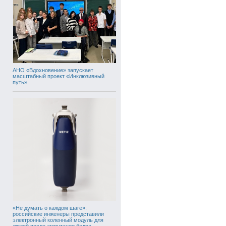
АНО «Вдохновение» запускает
масштабный проект «Инклюзивный
путь»
«Не думать о каждом шаге»:
российские инженеры представили
электронный коленный модуль для
людей после ампутации бедра