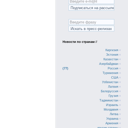
Новости по странам
//
Киргизия
«
Эстония
«
Казахстан
«
Азербайджан
«
77
Россия
«
Туркмения
«
США
«
Узбекистан
«
Латвия
«
Белоруссия
«
Грузия
«
Таджикистан
«
Израиль
«
Молдавия
«
Литва
«
Украина
«
Армения
«
другие страны
«