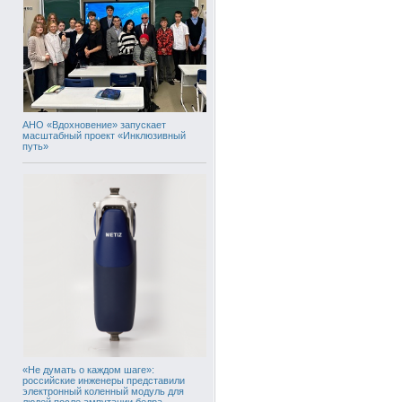
АНО «Вдохновение» запускает
масштабный проект «Инклюзивный
путь»
«Не думать о каждом шаге»:
российские инженеры представили
электронный коленный модуль для
людей после ампутации бедра