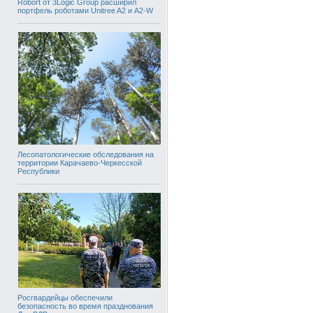
Robort от 3Logic Group расширил
портфель роботами Unitree A2 и A2-W
Лесопатологические обследования на
территории Карачаево-Черкесской
Республики
Росгвардейцы обеспечили
безопасность во время празднования