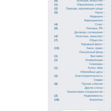
8
Культура, искусство
«
1
Образование, учеба
«
2
Природа, окружающая среда
«
5
Наука
«
Медицина
«
Фармацевтика
«
4
Спорт
«
8
Реклама, PR
«
Договора, соглашения
«
4
Логистика, транспорт
«
7
Общество
«
Народный фронт
«
13
Закон, право
«
Пенсионный фонд
«
1
Выставки
«
1
Конференции
«
Семинары
«
1
РуНет, Web
«
Юбилейные даты
«
2
Благотворительность
«
Скидки
«
8
Прочие события
«
Другие статьи
«
Комментарии специалистов
«
2
Недвижимость
«
18
Аналитика
«