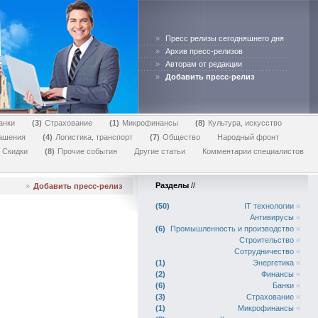
»
Пресс релизы сегодняшнего дня
»
Архив пресс-релизов
»
Авторам от редакции
»
Добавить пресс-релиз
анки
3
Страхование
1
Микрофинансы
8
Культура, искусство
лашения
4
Логистика, транспорт
7
Общество
Народный фронт
Скидки
8
Прочие события
Другие статьи
Комментарии специалистов
Разделы
//
»
Добавить пресс-релиз
50
IT технологии
«
Антивирусы
«
6
Промышленность и производство
«
Строительство
«
Сотрудничество
«
1
Энергетика
«
2
Финансы
«
6
Банки
«
3
Страхование
«
1
Микрофинансы
«