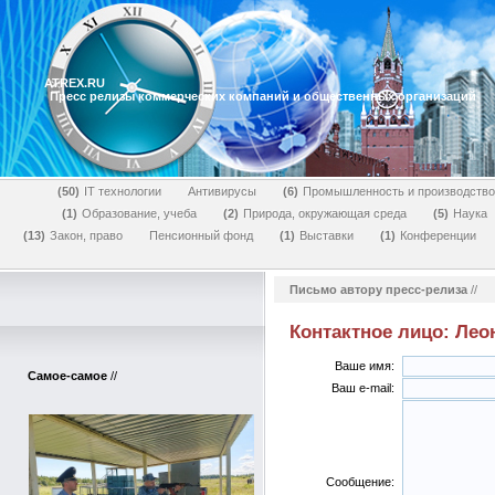
ATREX.RU
Пресс релизы коммерческих компаний и общественных организаций
50
IT технологии
Антивирусы
6
Промышленность и производство
1
Образование, учеба
2
Природа, окружающая среда
5
Наука
13
Закон, право
Пенсионный фонд
1
Выставки
1
Конференции
Письмо автору пресс-релиза
//
Контактное лицо: Ле
Ваше имя:
Самое-самое
//
Ваш e-mail:
Сообщение: