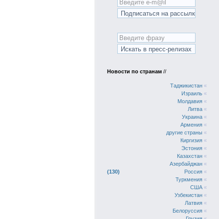
Новости по странам
//
Таджикистан
«
Израиль
«
Молдавия
«
Литва
«
Украина
«
Армения
«
другие страны
«
Киргизия
«
Эстония
«
Казахстан
«
Азербайджан
«
130
Россия
«
Туркмения
«
США
«
Узбекистан
«
Латвия
«
Белоруссия
«
Грузия
«