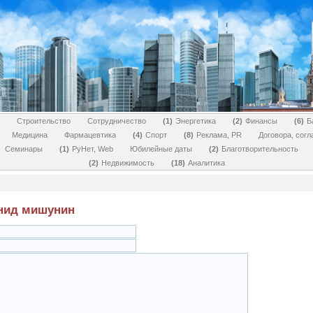
Строительство
Сотрудничество
1
Энергетика
2
Финансы
6
Б
Медицина
Фармацевтика
4
Спорт
8
Реклама, PR
Договора, сог
Семинары
1
РуНет, Web
Юбилейные даты
2
Благотворительность
2
Недвижимость
18
Аналитика
онид мишунин