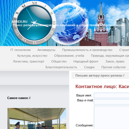
ATREX.RU
Пресс релизы коммерческих компаний и общественных организаций
IT технологии
Антивирусы
Промышленность и производство
Строи
Культура, искусство
Образование, учеба
Природа, окружающая ср
Логистика, транспорт
Общество
Народный фронт
Закон, право
Благотворительность
Скидки
Прочие события
Письмо автору пресс-релиза
//
Контактное лицо: Кас
Ваше имя:
Самое-самое
//
Ваш e-mail:
Сообщение: