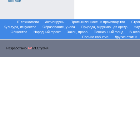
Дня ВДВ
IT технологии
Антивирусы
Промышленность и производство
Стро
Культура, искусство
Образование, учеба
Природа, окружающая среда
Нау
Общество
Народный фронт
Закон, право
Пенсионный фонд
Выста
Прочие события
Другие статьи
Разработано
AV
art.Стуdия