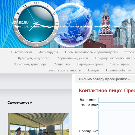
ATREX.RU
Пресс релизы коммерческих компаний и общественных организаций
IT технологии
Антивирусы
Промышленность и производство
Строи
Культура, искусство
Образование, учеба
Природа, окружающая ср
Логистика, транспорт
Общество
Народный фронт
Закон, право
Благотворительность
Скидки
Прочие события
Письмо автору пресс-релиза
//
Контактное лицо: Пре
Ваше имя:
Самое-самое
//
Ваш e-mail:
Сообщение: