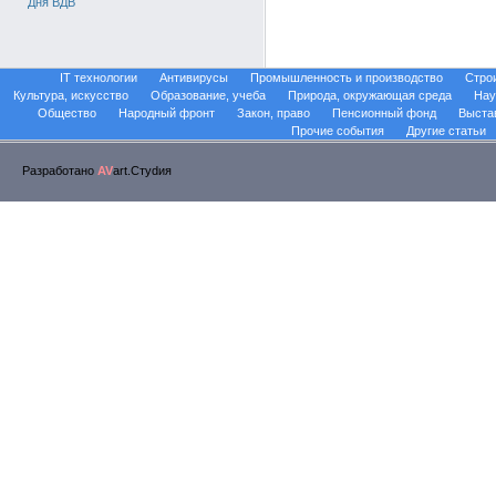
Дня ВДВ
IT технологии
Антивирусы
Промышленность и производство
Стро
Культура, искусство
Образование, учеба
Природа, окружающая среда
Нау
Общество
Народный фронт
Закон, право
Пенсионный фонд
Выста
Прочие события
Другие статьи
Разработано
AV
art.Стуdия