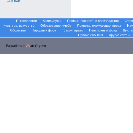
Дня ВДВ
IT технологии
Антивирусы
Промышленность и производство
Стро
Культура, искусство
Образование, учеба
Природа, окружающая среда
Нау
Общество
Народный фронт
Закон, право
Пенсионный фонд
Выста
Прочие события
Другие статьи
Разработано
AV
art.Стуdия