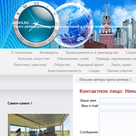
ATREX.RU
Пресс релизы коммерческих компаний и общественных организаций
IT технологии
Антивирусы
Промышленность и производство
Строи
Культура, искусство
Образование, учеба
Природа, окружающая ср
Логистика, транспорт
Общество
Народный фронт
Закон, право
Благотворительность
Скидки
Прочие события
Письмо автору пресс-релиза
//
Контактное лицо: Нин
Ваше имя:
Самое-самое
//
Ваш e-mail:
Сообщение: