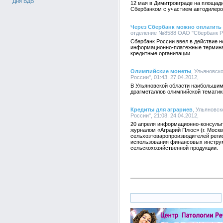
Дня ВДВ
12 мая в Димитровграде на площад
Сбербанком с участием автодилеров
Через Сбербанк можно оплатить
отделение №8588 ОАО "Сбербанк Рос
Сбербанк России ввел в действие н
информационно-платежные термина
кредитные организации.
Олимпийские монеты
, Ульяновск
России", 01:43, 27.04.2012,
В Ульяновской области наибольшим
драгметаллов олимпийской тематик
Кредиты для аграриев
, Ульяновс
России", 21:08, 24.04.2012,
20 апреля информационно-консульт
журналом «Аграрий Плюс» (г. Москв
сельхозтоваропроизводителей реги
использования финансовых инстру
сельскохозяйственной продукции.