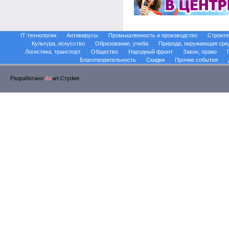
IT технологии
Антивирусы
Промышленность и производство
Строите
Культура, искусство
Образование, учеба
Природа, окружающая сре
Логистика, транспорт
Общество
Народный фронт
Закон, право
Благотворительность
Скидки
Прочие события
Разработано
AV
art.Стуdия