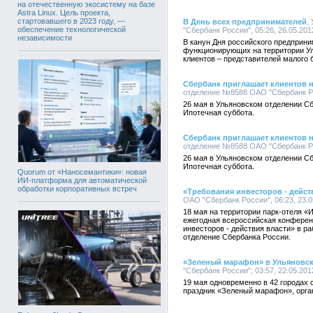
на отечественную экосистему на базе
Astra Linux. Цель проекта,
стартовавшего в 2023 году, —
В День всех предпринимателей
,
обеспечение технологической
"Сбербанк России", 05:26, 26.05.201
независимости
В канун Дня российского предприни
функционирующих на территории Ул
клиентов – представителей малого 
Сбербанк приглашает клиентов 
отделение №8588 ОАО "Сбербанк Рос
26 мая в Ульяновском отделении С
Ипотечная суббота.
Сбербанк приглашает клиентов 
отделение №8588 ОАО "Сбербанк Рос
26 мая в Ульяновском отделении С
Ипотечная суббота.
Quorum от «Наносемантики»: новая
ИИ-платформа для автоматической
обработки корпоративных встреч
«Требования инвесторов - дейст
ОАО "Сбербанк России", 06:23, 23.0
18 мая на территории парк-отеля «
ежегодная всероссийская конферен
инвесторов - действия власти» в р
отделение Сбербанка России.
«Зеленый марафон» в Ульяновс
"Сбербанк России", 03:57, 22.05.201
19 мая одновременно в 42 городах
праздник «Зеленый марафон», орга