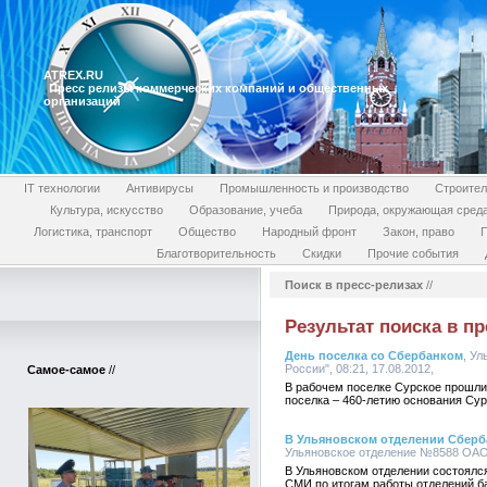
ATREX.RU
Пресс релизы коммерческих компаний и общественных
организаций
IT технологии
Антивирусы
Промышленность и производство
Строител
Культура, искусство
Образование, учеба
Природа, окружающая сред
Логистика, транспорт
Общество
Народный фронт
Закон, право
П
Благотворительность
Скидки
Прочие события
Поиск в пресс-релизах
//
Результат поиска в пр
День поселка со Сбербанком
, У
России", 08:21, 17.08.2012,
Самое-самое
//
В рабочем поселке Сурское прошли
поселка – 460-летию основания Су
В Ульяновском отделении Сберба
Ульяновское отделение №8588 ОАО "
В Ульяновском отделении состоялс
СМИ по итогам работы отделений ба