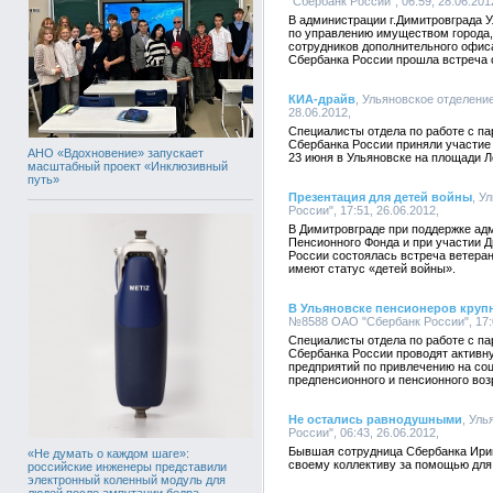
"Сбербанк России", 06:59, 28.06.201
В администрации г.Димитровграда У
по управлению имуществом города,
сотрудников дополнительного офис
Сбербанка России прошла встреча
КИА-драйв
, Ульяновское отделени
28.06.2012,
Специалисты отдела по работе с п
Сбербанка России приняли участие 
АНО «Вдохновение» запускает
23 июня в Ульяновске на площади Л
масштабный проект «Инклюзивный
путь»
Презентация для детей войны
, У
России", 17:51, 26.06.2012,
В Димитровграде при поддержке адм
Пенсионного Фонда и при участии 
России состоялась встреча ветерано
имеют статус «детей войны».
В Ульяновске пенсионеров круп
№8588 ОАО "Сбербанк России", 17:0
Специалисты отдела по работе с п
Сбербанка России проводят активн
предприятий по привлечению на со
предпенсионного и пенсионного воз
Не остались равнодушными
, Ул
России", 06:43, 26.06.2012,
Бывшая сотрудница Сбербанка Ирин
«Не думать о каждом шаге»:
своему коллективу за помощью для
российские инженеры представили
электронный коленный модуль для
людей после ампутации бедра