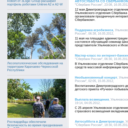
Robort от 3Logic Group расширил
АВТОСУББОТА СО СБЕРБАНКО
портфель роботами Unitree A2 и A2-W
"Сбербанк России", 23:08, 16.05.201
12 мая Димитровградское отделени
Ульяновского отделения Сбербанка
организовали праздничную интерак
Сбербанком».
Поддержка агробизнеса
, Ульяно
России", 06:38, 16.05.2012,
11 мая на площадке администрации
состоялся обучающий семинар Школ
представители Ульяновского и Инзе
Мастер-класс по интернет-банки
"Сбербанк России", 06:30, 16.05.201
Лесопатологические обследования на
В Ульяновском отделении Сбербанк
территории Карачаево-Черкесской
средств массовой информации прош
Республики
Необыкновенный концерт
, Улья
России", 02:05, 15.05.2012,
Воспитанники Димитровградского де
детского приюта «Ручеек» побывал
Выплата возмещения
, Ульяновск
19:14, 04.05.2012,
С 25 апреля Ульяновское отделение
страхового возмещения вкладчикам
Автосуббота в Димитровграде
, 
Росгвардейцы обеспечили
"Сбербанк России", 18:30, 03.05.201
безопасность во время празднования