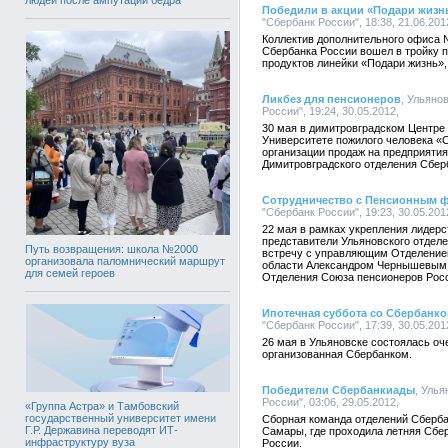
Победили в акции «Подари жизн
"Сбербанк России", 18:38, 21.06.201
Коллектив дополнительного офиса 
Сбербанка России вошел в тройку п
продуктов линейки «Подари жизнь»,
Ликбез для пенсионеров
, Ульяно
России", 19:24, 30.05.2012,
30 мая в димитровградском Центре
Университете пожилого человека «
организации продаж на предприятия
Димитровградского отделения Сбер
Сотрудничество с Пенсионным 
"Сбербанк России", 19:23, 30.05.201
22 мая в рамках укрепления лидер
представители Ульяновского отдел
Путь возвращения: школа №2000
встречу с управляющим Отделение
организовала паломнический маршрут
области Александром Чернышевым, 
для семей героев
Отделения Союза пенсионеров Росс
Ипотечная суббота со Сбербанк
"Сбербанк России", 17:39, 30.05.201
26 мая в Ульяновске состоялась оч
организованная Сбербанком.
Победители Сбербанкиады
, Уль
России", 03:06, 29.05.2012,
«Группа Астра» и Тамбовский
государственный университет имени
Сборная команда отделений Сберба
Г.Р. Державина переводят ИТ-
Самары, где проходила летняя Сбе
инфраструктуру вуза
России.