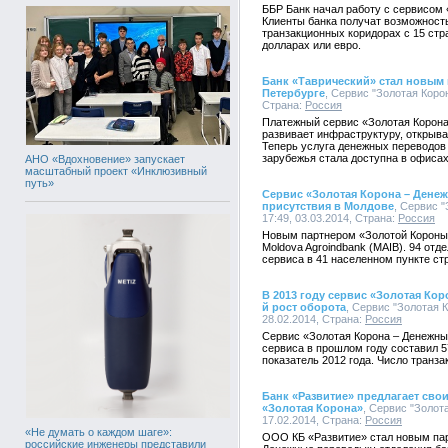
ББР Банк начал работу с сервисом
Клиенты банка получат возможность
транзакционных коридорах с 15 стр
долларах или евро.
Банк «Таврический» стал новым 
Петербурге
, Сервис "Золотая Корон
Страна:
Россия
Платежный сервис «Золотая Корон
развивает инфраструктуру, открыва
Теперь услуга денежных переводов 
зарубежья стала доступна в офиса
АНО «Вдохновение» запускает
масштабный проект «Инклюзивный
путь»
Сервис «Золотая Корона – Дене
присутствия в Молдове
, Сервис 
17:49, 03.03.2014, Страна:
Россия
Новым партнером «Золотой Короны»
Moldova Agroindbank (MAIB). 94 от
сервиса в 41 населенном пункте ст
В 2013 году сервис «Золотая Ко
й рост оборота
, Сервис "Золотая 
28.02.2014, Страна:
Россия
Сервис «Золотая Корона – Денежные
сервиса в прошлом году составил 5
показатель 2012 года. Число транза
Банк «Развитие» предлагает св
«Золотая Корона»
, Сервис "Золот
17.02.2014, Страна:
Россия
«Не думать о каждом шаге»:
ООО КБ «Развитие» стал новым пар
российские инженеры представили