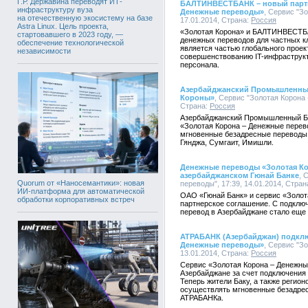
Г.Р. Державина переводят ИТ-
БАЛТИНВЕСТБАНК – новый партн
инфраструктуру вуза
Денежные переводы»
, Сервис "З
на отечественную экосистему на базе
17.01.2014, Страна:
Россия
Astra Linux. Цель проекта,
«Золотая Корона» и БАЛТИНВЕСТБА
стартовавшего в 2023 году, —
денежных переводов для частных к
обеспечение технологической
является частью глобального про
независимости
совершенствованию IT-инфраструкт
персонала.
Азербайджанский Промышленный
Короны»
, Сервис "Золотая Корона 
Страна:
Россия
Азербайджанский Промышленный Ба
«Золотая Корона – Денежные перев
мгновенные безадресные переводы 
Гянджа, Сумгаит, Имишли.
Денежные переводы «Золотая Ко
азербайджанском Гюнай Банке
, 
Quorum от «Наносемантики»: новая
переводы", 17:39, 14.01.2014, Стран
ИИ-платформа для автоматической
ОАО «Гюнай Банк» и сервис «Золот
обработки корпоративных встреч
партнерское соглашение. С подклю
перевод в Азербайджане стало еще
АТРАБАНК (Азербайджан) подклю
Денежные переводы»
, Сервис "З
13.01.2014, Страна:
Россия
Сервис «Золотая Корона – Денежны
Азербайджане за счет подключения
Теперь жители Баку, а также регио
осуществлять мгновенные безадре
АТРАБАНКа.