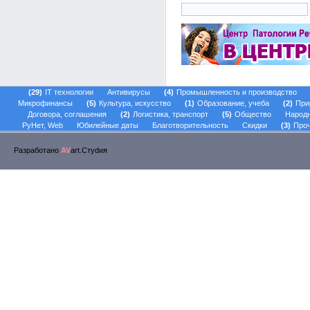
29
IT технологии
Антивирусы
4
Промышленность и производство
Микрофинансы
5
Культура, искусство
1
Образование, учеба
2
При
Договора, соглашения
2
Логистика, транспорт
5
Общество
Народ
РуНет, Web
Юбилейные даты
Благотворительность
Скидки
3
Проч
Разработано
AV
art.Стуdия