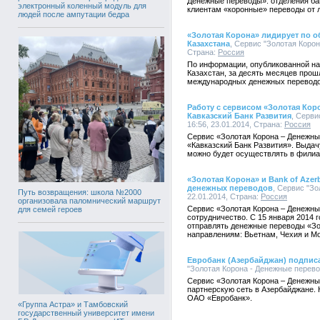
Денежные переводы»: отделения бан
электронный коленный модуль для
клиентам «коронные» переводы от л
людей после ампутации бедра
«Золотая Корона» лидирует по 
Казахстана
, Сервис "Золотая Корон
Страна:
Россия
По информации, опубликованной на
Казахстан, за десять месяцев прош
международных денежных переводов
Работу с сервисом «Золотая Кор
Кавказский Банк Развития
, Серви
16:56, 23.01.2014, Страна:
Россия
Сервис «Золотая Корона – Денежны
«Кавказский Банк Развития». Выдач
можно будет осуществлять в филиал
«Золотая Корона» и Bank of Aze
денежных переводов
, Сервис "Зо
Путь возвращения: школа №2000
22.01.2014, Страна:
Россия
организовала паломнический маршрут
Сервис «Золотая Корона – Денежные
для семей героев
сотрудничество. С 15 января 2014 
отправлять денежные переводы «Зо
направлениям: Вьетнам, Чехия и Мо
Евробанк (Азербайджан) подпис
"Золотая Корона - Денежные перевод
Сервис «Золотая Корона – Денежны
партнерскую сеть в Азербайджане. 
ОАО «Евробанк».
«Группа Астра» и Тамбовский
государственный университет имени