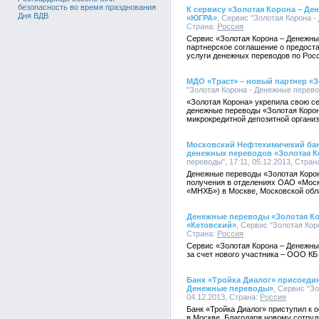
безопасность во время празднования
К сервису «Золотая Корона – Д
Дня ВДВ
«ЮГРА»
, Сервис "Золотая Корона -
Страна:
Россия
Сервис «Золотая Корона – Денежн
партнерское соглашение о предост
услуги денежных переводов по Росс
МДО «Траст» – новый партнер «
"Золотая Корона - Денежные перевод
«Золотая Корона» укрепила свою се
денежные переводы «Золотая Корон
микрокредитной депозитной организ
Московский Нефтехимичекий бан
денежных переводов «Золотая К
переводы", 17:11, 05.12.2013, Стран
Денежные переводы «Золотая Корон
получения в отделениях ОАО «Мос
«МНХБ») в Москве, Московской обл
Денежные переводы «Золотая Ко
«Кетовский»
, Сервис "Золотая Кор
Страна:
Россия
Сервис «Золотая Корона – Денежны
за счет нового участника – ООО КБ
Банк «Тройка Диалог» присоедин
Денежные переводы»
, Сервис "З
04.12.2013, Страна:
Россия
Банк «Тройка Диалог» приступил к
в Москве. Благодаря новому сотру