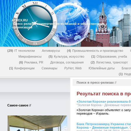
ATREX.RU
Пресс релизы коммерческих компаний и общественных
организаций
29
IT технологии
Антивирусы
4
Промышленность и производство
Микрофинансы
5
Культура, искусство
1
Образование, учеба
6
Реклама, PR
Договора, соглашения
2
Логистика, транспорт
1
Конференции
Семинары
РуНет, Web
Юбилейные даты
Благо
1
Нед
Поиск в пресс-релизах
//
Результат поиска в пр
«Золотая Корона» реализовала 
"Золотая Корона - Денежные перевод
Самое-самое
//
«Золотая Корона» объявляет о зап
переводов – Израиль.
Банк Петрокоммерц-Украина ста
Корона – Денежные переводы»
,