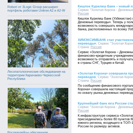
Кишлок Курилиш Банк – новый п
Robort от 3Logic Group расширил
Сервис "Золотая Корона - Денежные 
портфель роботами Unitree A2 и A2-W
Россия
Кишлок Курилиш Банк (Узбекистан) 
Денежные переводы». Теперь у пол
возможность совершать междунаро
банка, расположенных по всему Узб
ХИМЭКСИМБАНК стал участником 
переводы»
, Сервис "Золотая Корон
Страна:
Россия
Сервис «Золотая Корона – Денежны
финансово-кредитным учреждение
возможность отправлять и получать
в страны СНГ, Турцию и Китай.
Лесопатологические обследования на
«Золотая Корона» совершила пр
территории Карачаево-Черкесской
переводов
, Сервис "Золотая Корон
Республики
Страна:
Россия
По сообщению финансового портала 
Корона» совершила настоящий прор
по охвату рынка денежных перевод
Крупнейший банк юга России ст
Сервис "Золотая Корона - Денежные 
Россия
К инфраструктуре сервиса «Золота
присоединились более 80 пунктов К
южного региона, входящего в ТОП-
России по размеру активов.
Росгвардейцы обеспечили