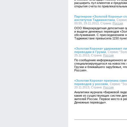
расширить пул клиентов и предложи
открытия счета по привлекательны
Партнером «Золотой Короны» ст
институтов Таджикистана
, Серви
00:55, 29.11.2013, Страна:
Россия
ООО Микрокредитная депозитная ор
и выдаче денежных переводов «Золо
обслуживания. С присоединением н
Таджикистане превысила 1150 пунк
«Золотая Корона» удерживает л
переводам в Грузии
, Сервис "Зол
25.11.2013, Страна:
Россия
По сообщению информационного а
специализирующегося на новостях 
Грузии и ближайшего зарубежья, «
Россия».
«Золотая Корона» признана сам
переводов у россиян
, Сервис "Зо
20.11.2013, Страна:
Россия
Аналитики журнала «Биржевой лиде
какие из существующих систем ден
жителей России. Первое место в ре
Денежные переводы».