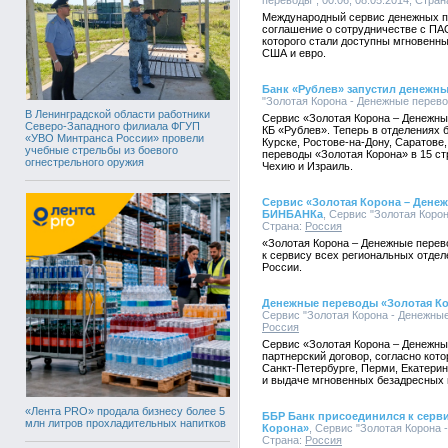
переводы", 00:06, 08.05.2014, Стран
Международный сервис денежных п
соглашение о сотрудничестве с ПА
которого стали доступны мгновенн
США и евро.
Банк «Рублев» запустил денежн
"Золотая Корона - Денежные перевод
В Ленинградской области работники
Сервис «Золотая Корона – Денежны
Северо-Западного филиала ФГУП
КБ «Рублев». Теперь в отделениях 
«УВО Минтранса России» провели
Курске, Ростове-на-Дону, Саратове
учебные стрельбы из боевого
переводы «Золотая Корона» в 15 ст
огнестрельного оружия
Чехию и Израиль.
Сервис «Золотая Корона – Дене
БИНБАНКа
, Сервис "Золотая Корон
Страна:
Россия
«Золотая Корона – Денежные пере
к сервису всех региональных отдел
России.
Денежные переводы «Золотая Ко
Сервис "Золотая Корона - Денежные 
Россия
Сервис «Золотая Корона – Денежны
партнерский договор, согласно кот
Санкт-Петербурге, Перми, Екатерин
и выдаче мгновенных безадресных 
«Лента PRO» продала бизнесу более 5
ББР Банк присоединился к серв
млн литров прохладительных напитков
Корона»
, Сервис "Золотая Корона -
Страна:
Россия