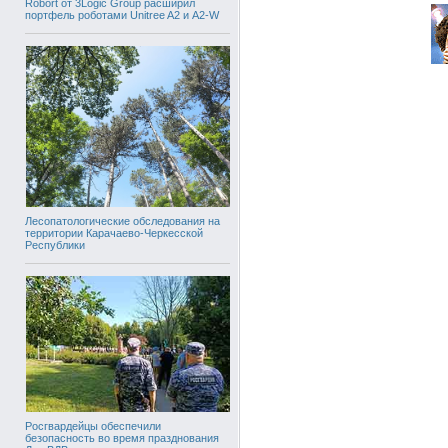
Robort от 3Logic Group расширил
портфель роботами Unitree A2 и A2-W
Лесопатологические обследования на
территории Карачаево-Черкесской
Республики
Росгвардейцы обеспечили
безопасность во время празднования