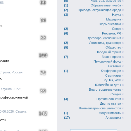
5
Культура, искусство
«
99
ия
1
Образование, учеба
«
.
2
Природа, окружающая среда
«
3
Наука
«
34
Медицина
«
Фармацевтика
«
и.
2
Спорт
«
6
Реклама, PR
«
33
Договора, соглашения
«
2
Логистика, транспорт
«
5
Общество
«
Народный фронт
«
160
7
Закон, право
«
бласти.
Пенсионный фонд
«
Выставки
«
1
Конференции
«
72
 Страна:
Россия
Семинары
«
и.
РуНет, Web
«
Юбилейные даты
«
-служба, 21:26,
Благотворительность
«
59
Скидки
«
 профессиональной
3
Прочие события
«
Другие статьи
«
Комментарии специалистов
«
0.06.2026, Страна:
142
1
Недвижимость
«
17
Аналитика
«
боты