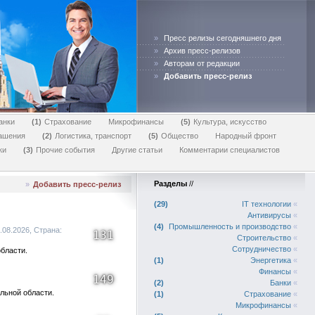
»
Пресс релизы сегодняшнего дня
»
Архив пресс-релизов
»
Авторам от редакции
»
Добавить пресс-релиз
анки
1
Страхование
Микрофинансы
5
Культура, искусство
лашения
2
Логистика, транспорт
5
Общество
Народный фронт
ки
3
Прочие события
Другие статьи
Комментарии специалистов
Разделы
//
»
Добавить пресс-релиз
29
IT технологии
«
Антивирусы
«
4
Промышленность и производство
«
.08.2026, Страна:
131
Строительство
«
Сотрудничество
«
бласти.
1
Энергетика
«
Финансы
«
149
2
Банки
«
льной области.
1
Страхование
«
Микрофинансы
«