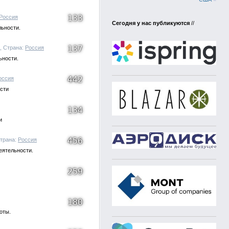
133
Россия
Сегодня у нас публикуются
//
льности.
137
6, Страна:
Россия
ьности.
442
оссия
ости
134
и
456
Страна:
Россия
еятельности.
259
180
оты.