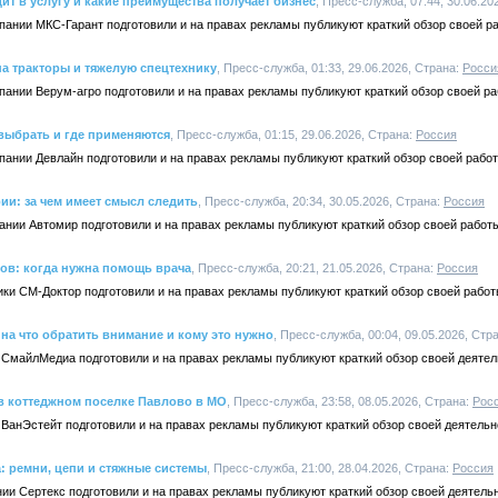
ит в услугу и какие преимущества получает бизнес
, Пресс-служба, 07:44, 30.06.20
пании МКС-Гарант подготовили и на правах рекламы публикуют краткий обзор своей р
а тракторы и тяжелую спецтехнику
, Пресс-служба, 01:33, 29.06.2026, Страна:
Росси
пании Верум-агро подготовили и на правах рекламы публикуют краткий обзор своей ра
выбрать и где применяются
, Пресс-служба, 01:15, 29.06.2026, Страна:
Россия
пании Девлайн подготовили и на правах рекламы публикуют краткий обзор своей работ
и: за чем имеет смысл следить
, Пресс-служба, 20:34, 30.05.2026, Страна:
Россия
ании Автомир подготовили и на правах рекламы публикуют краткий обзор своей работ
ов: когда нужна помощь врача
, Пресс-служба, 20:21, 21.05.2026, Страна:
Россия
ики СМ-Доктор подготовили и на правах рекламы публикуют краткий обзор своей рабо
на что обратить внимание и кому это нужно
, Пресс-служба, 00:04, 09.05.2026, Стр
 СмайлМедиа подготовили и на правах рекламы публикуют краткий обзор своей деятел
в коттеджном поселке Павлово в МО
, Пресс-служба, 23:58, 08.05.2026, Страна:
Рос
ВанЭстейт подготовили и на правах рекламы публикуют краткий обзор своей деятельн
: ремни, цепи и стяжные системы
, Пресс-служба, 21:00, 28.04.2026, Страна:
Россия
ии Сертекс подготовили и на правах рекламы публикуют краткий обзор своей деятель