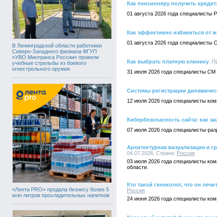
Как пенсионеру получить кредит
01 августа 2026 года специалисты 
Как эффективно избавиться от 
01 августа 2026 года специалисты 
В Ленинградской области работники
Северо-Западного филиала ФГУП
«УВО Минтранса России» провели
Как выбрать платную клинику
, П
учебные стрельбы из боевого
огнестрельного оружия
31 июля 2026 года специалисты СМ
Системы регистрации динамическ
12 июля 2026 года специалисты ко
Кибербезопасность сайта: как з
07 июля 2026 года специалисты-раз
Архитектурная визуализация и г
04.07.2026, Страна:
Россия
03 июля 2026 года специалисты ко
области.
Кто такой гинеколог, что он лечи
«Лента PRO» продала бизнесу более 5
Россия
млн литров прохладительных напитков
24 июня 2026 года специалисты ком