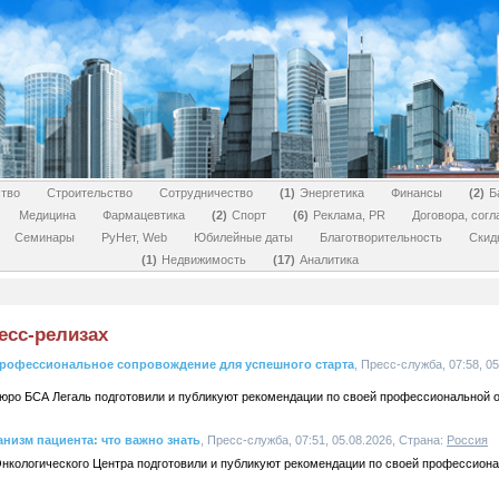
тво
Строительство
Сотрудничество
1
Энергетика
Финансы
2
Б
Медицина
Фармацевтика
2
Спорт
6
Реклама, PR
Договора, сог
Семинары
РуНет, Web
Юбилейные даты
Благотворительность
Скид
1
Недвижимость
17
Аналитика
есс-релизах
 профессиональное сопровождение для успешного старта
, Пресс-служба, 07:58, 05
бюро БСА Легаль подготовили и публикуют рекомендации по своей профессиональной о
низм пациента: что важно знать
, Пресс-служба, 07:51, 05.08.2026, Страна:
Россия
Онкологического Центра подготовили и публикуют рекомендации по своей профессиона