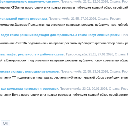
офункциональную платежную систему
, Пресс-служба, 21:51, 12.03.2026, Страна:
Рос
мпании XTGamer подготовили и на правах рекламы публикуют краткий обзор своей раб
иональной оценке персонала
, Пресс-служба, 21:55, 27.02.2026, Страна:
Россия
компании Деловые Психологи подготовили и на правах рекламы публикуют краткий обз
 году: какие решения подходят для франшизы, а какие несут лишние риски
, Пре
компании РокетВА подготовили и на правах рекламы публикуют краткий обзор своей р
тва: мифы, реальность и рабочие схемы
, Пресс-служба, 21:11, 27.01.2026, Страна:
айта Банкротпроект подготовили и на правах рекламы публикуют свои советы как обра
анства склада с помощью мезонинов
, Пресс-служба, 21:58, 23.01.2026, Страна:
Рос
омпании ТТ подготовили и на правах рекламы публикуют краткий обзор своей деятельн
 как компании начинают «говорить»
, Пресс-служба, 23:02, 20.01.2026, Страна:
Рос
омпании Волга подготовили и на правах рекламы публикуют краткий обзор своей деяте