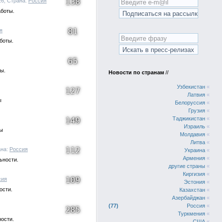
138
26, Страна:
Россия
аботы.
81
я
боты.
65
ы.
Новости по странам
//
Узбекистан
«
127
Латвия
«
ы
Белоруссия
«
Грузия
«
Таджикистан
«
149
Израиль
«
ты
Молдавия
«
Литва
«
112
ана:
Россия
Украина
«
Армения
«
ьности.
другие страны
«
Киргизия
«
109
сия
Эстония
«
ости.
Казахстан
«
Азербайджан
«
77
Россия
«
285
Туркмения
«
ности.
США
«