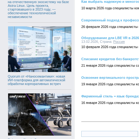
Как выбрать надежную и меног
на отечественную экосистему на базе
Astra Linux. Цель проекта,
10 марта 2026 года специалисты ко
стартовавшего в 2023 году, —
обеспечение технологической
независимости
Современный подход к професс
26 февраля 2026 года специалисты 
Оборудование для LBE VR в 2026
13.02.2026, Страна:
Россия
10 февраля 2026 года специалисты 
Списание кредитов без банкротс
21 января 2026 года специалисты с
Quorum от «Наносемантики»: новая
Освоение вертикального простр
ИИ-платформа для автоматической
обработки корпоративных встреч
19 января 2026 года специалисты к
Фирменный стиль = язык бренда:
16 января 2026 года специалисты к