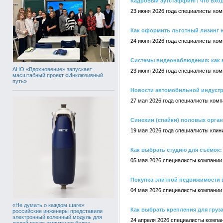
Кадровый аутстаффинг: что вход
23 июня 2026 года специалисты ком
Как оформить льготный лизинг н
24 июня 2026 года специалисты ком
Cистемы видеонаблюдения: как 
АНО «Вдохновение» запускает
23 июня 2026 года специалисты ком
масштабный проект «Инклюзивный
путь»
Новости автомобильной индустри
27 мая 2026 года специалисты комп
Синехии (спайки) половых орган
19 мая 2026 года специалисты клин
Как выбрать студию для съёмок: 
05 мая 2026 специалисты компании
Покупка элитной недвижимости 
04 мая 2026 специалисты компании 
«Не думать о каждом шаге»:
Как выбрать крепления для груза
российские инженеры представили
электронный коленный модуль для
24 апреля 2026 специалисты компан
людей после ампутации бедра