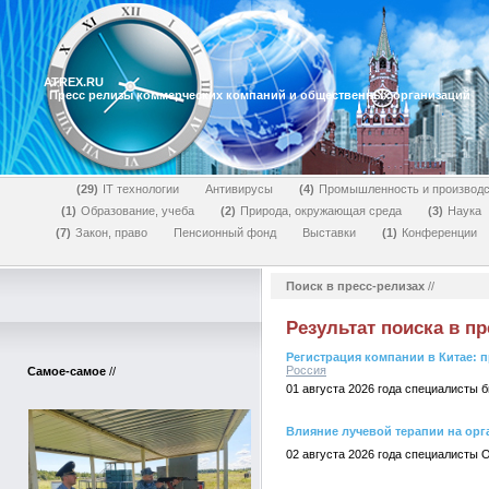
ATREX.RU
Пресс релизы коммерческих компаний и общественных организаций
29
IT технологии
Антивирусы
4
Промышленность и производс
1
Образование, учеба
2
Природа, окружающая среда
3
Наука
7
Закон, право
Пенсионный фонд
Выставки
1
Конференции
Поиск в пресс-релизах
//
Результат поиска в пр
Регистрация компании в Китае:
Россия
Самое-самое
//
01 августа 2026 года специалисты 
Влияние лучевой терапии на орга
02 августа 2026 года специалисты 