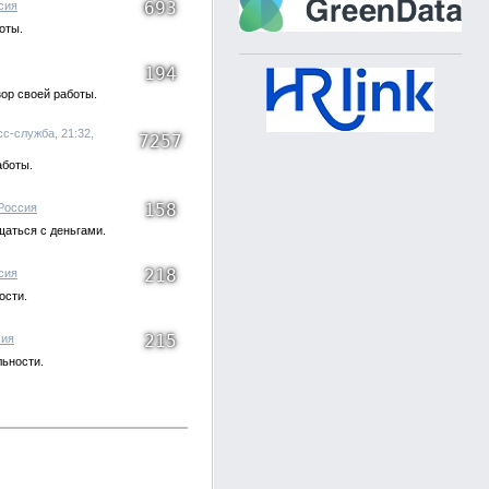
693
сия
оты.
194
ор своей работы.
сс-служба, 21:32,
7257
аботы.
158
Россия
щаться с деньгами.
218
сия
ости.
215
сия
льности.