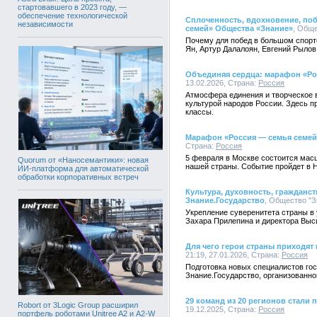
стартовавшего в 2023 году, —
обеспечение технологической
Сплоченность, вдохновение, по
независимости
семей» Общества «Знание»
, Обще
Почему для побед в большом спорт
Ян, Артур Далалоян, Евгений Рыло
Объединяя сердца: марафон «Ро
13.02.2026, Страна:
Россия
Атмосфера единения и творческое 
культурой народов России. Здесь п
классы.
Марафон «Россия — семья семей
Страна:
Россия
5 февраля в Москве состоится мас
Quorum от «Наносемантики»: новая
нашей страны. Событие пройдет в Н
ИИ-платформа для автоматической
обработки корпоративных встреч
Культура, духовность, гражданс
Знание.Государство
, Общество "З
Укрепление суверенитета страны в 
Захара Прилепина и директора Выс
Для чего герои страны приходят
21:19, 27.01.2026, Страна:
Россия
Подготовка новых специалистов гос
Знание.Государство, организованн
29 команд из 20 регионов стали
Robort от 3Logic Group расширил
19.12.2025, Страна:
Россия
портфель роботами Unitree A2 и A2-W