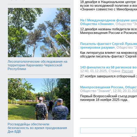
18 декабря в Национальном центре
вузов по молодежной политике и в
«Знание» совместно с Минобрнауки
На I Международном форуме шко
Общества «Знание»
, Общество "Зн
12 декабря названы победители вс
Минпросвещения России и Росмоло
Писатель-фантаст Сергей Лукья
тренировки разума»
, Общество "З
Как литература влияет на мировозз
обсудили писатель-фантаст Сергей
Лесопатологические обследования на
территории Карачаево-Черкесской
143 финалиста из 58 регионов в
Республики
12:40, 01.12.2025, Страна:
Россия
27 ноября завершился отборочный э
Минпросвещения России, Общест
Общество "Знание", 12:30, 20.11.20
Первый Всероссийский съезд родит
пионеров 18 ноября 2025 года.
Росгвардейцы обеспечили
безопасность во время празднования
Дня ВДВ