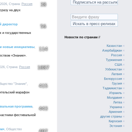
38
.2026, Страна:
Россия
сразу на двух
й директор
56
х и государственных
Новости по странам
//
Казахстан
«
 и новые инициативы
,
114
Азербайджан
«
Россия
«
еством «Знание».
Туркмения
«
США
«
1087
2026, Страна:
Россия
Узбекистан
«
Латвия
«
Белоруссия
«
Грузия
«
Общество "Знание",
415
Таджикистан
«
тительский марафон
Израиль
«
Молдавия
«
Литва
«
ивальная программа
,
Украина
«
443
Армения
«
участники фестивальной
другие страны
«
Киргизия
«
Эстония
«
ем»
, Общество
407