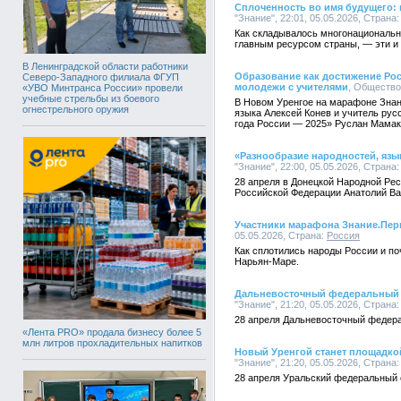
Сплоченность во имя будущего:
"Знание", 22:01, 05.05.2026, Страна
Как складывалось многонациональн
главным ресурсом страны, — эти и
В Ленинградской области работники
Образование как достижение Ро
Северо-Западного филиала ФГУП
молодежи с учителями
, Общество 
«УВО Минтранса России» провели
учебные стрельбы из боевого
В Новом Уренгое на марафоне Знан
огнестрельного оружия
языка Алексей Конев и учитель рус
года России — 2025» Руслан Мамак
«Разнообразие народностей, язы
"Знание", 22:00, 05.05.2026, Страна
28 апреля в Донецкой Народной Ре
Российской Федерации Анатолий Ва
Участники марафона Знание.Пер
05.05.2026, Страна:
Россия
Как сплотились народы России и п
Нарьян-Маре.
Дальневосточный федеральный о
"Знание", 21:20, 05.05.2026, Страна
28 апреля Дальневосточный федера
«Лента PRO» продала бизнесу более 5
млн литров прохладительных напитков
Новый Уренгой станет площадко
"Знание", 21:20, 05.05.2026, Страна
28 апреля Уральский федеральный 