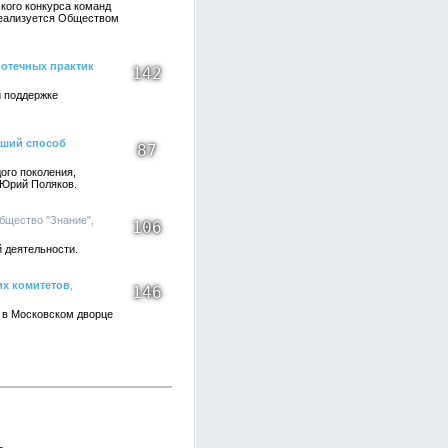
кого конкурса команд
 реализуется Обществом
отечных практик
142
и поддержке
чший способ
87
ого поколения,
 Юрий Поляков.
Общество "Знание",
106
 деятельности.
их комитетов
,
146
 в Московском дворце