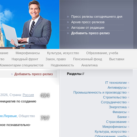
»
Пресс релизы сегодняшнего дня
»
Архив пресс-релизов
»
Авторам от редакции
»
Добавить пресс-релиз
вание
Микрофинансы
Культура, искусство
Образование, учеба
тво
Народный фронт
Закон, право
Пенсионный фонд
Выставки
Комментарии специалистов
Недвижимость
Аналитика
Разделы
//
»
Добавить пресс-релиз
IT технологии
«
Антивирусы
«
Промышленность и производство
«
424
.2026, Страна:
Россия
Строительство
«
 инициатив по созданию
Сотрудничество
«
Энергетика
«
Финансы
«
ие.Первые
, Общество
Банки
«
797
Страхование
«
ное познавательно-
Микрофинансы
«
Культура, искусство
«
Образование, учеба
«