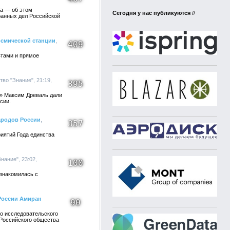
га — об этом
Сегодня у нас публикуются
//
ранных дел Российской
осмической станции
,
409
втами и прямое
тво "Знание", 21:19,
395
е» Максим Древаль дали
сии.
ародов России
,
357
иятий Года единства
нание", 23:02,
100
знакомилась с
России Амиран
90
о исследовательского
 Российского общества