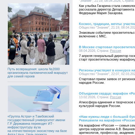
"Знание", 21:19, 08.04.2026, Страна
Как улыбка Гагарина стала символ
рассказала директор Департамента
Федерации Мария Захарова.
Космос, традиции, мечты: учас
Общество "Знание", 21:19, 08.04.20
Знаковым событием просветительс
включение с МКС.
В Москве стартовал просветител
08.04.2026, Страна:
Россия
7 апреля генеральный директор го
старт просветительскому марафону
Путь возвращения: школа №2000
Регионы участвуют в конкурсе н
организовала паломнический маршрут
Общество "Знание", 22:07, 02.03.20
для семей героев
Стартовал прием заявок от регион
народов России.
Объединяя сердца: марафон «Ро
13.02.2026, Страна:
Россия
Атмосфера единения и творческое 
культурой народов России.
«Группа Астра» и Тамбовский
«Нам нужны люди с большой бук
государственный университет имени
Ревишвили на марафоне «Россия
Г.Р. Державина переводят ИТ-
На марафоне «Россия –– семья сем
инфраструктуру вуза
центра хирургии имени А.В. Вишнев
на отечественную экосистему на базе
аритмологов, профессор, академик
Astra Linux. Цель проекта,