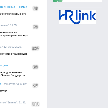
не «Россия — семья
92
ские спортсмены Петр
нание", 21:35,
79
знакомилась с
 и кулинарные мастер-
17:12, 05.02.2026,
107
оду единства народов
форуме
69
ля, подполковника
 Знание.Государство.
о
, Общество "Знание",
87
форума
ство "Знание", 21:38,
313