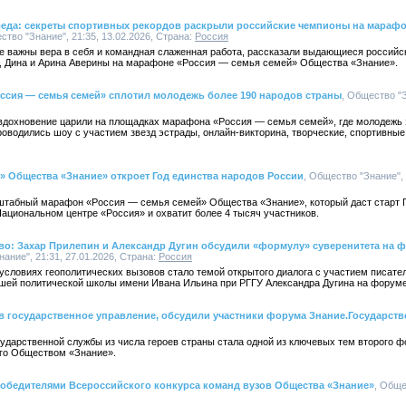
беда: секреты спортивных рекордов раскрыли российские чемпионы на марафо
ство "Знание", 21:35, 13.02.2026, Страна:
Россия
е важны вера в себя и командная слаженная работа, рассказали выдающиеся россий
в, Дина и Арина Аверины на марафоне «Россия — семья семей» Общества «Знание».
ссия — семья семей» сплотил молодежь более 190 народов страны
, Общество "З
вдохновение царили на площадках марафона «Россия — семья семей», где молодежь 
роводились шоу с участием звезд эстрады, онлайн-викторина, творческие, спортивные
» Общества «Знание» откроет Год единства народов России
, Общество "Знание", 
штабный марафон «Россия — семья семей» Общества «Знание», который даст старт Г
ациональном центре «Россия» и охватит более 4 тысяч участников.
тво: Захар Прилепин и Александр Дугин обсудили «формулу» суверенитета на 
нание", 21:31, 27.01.2026, Страна:
Россия
условиях геополитических вызовов стало темой открытого диалога с участием писате
шей политической школы имени Ивана Ильина при РГГУ Александра Дугина на форуме
 в государственное управление, обсудили участники форума Знание.Государств
ударственной службы из числа героев страны стала одной из ключевых тем второго 
ого Обществом «Знание».
 победителями Всероссийского конкурса команд вузов Общества «Знание»
, Обще