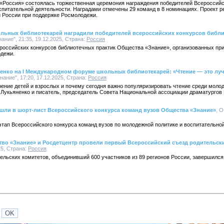
 «Россия» состоялась торжественная церемония награждения победителей Всероссийс
оспитательной деятельности. Наградами отмечены 29 команд в 8 номинациях. Проект
 России при поддержке Росмолодежи.
льных библиотекарей наградили победителей всероссийских конкурсов библи
ание", 21:35, 19.12.2025, Страна:
Россия
ероссийских конкурсов библиотечных практик Общества «Знание», организованных пр
дежи.
ненко на I Международном форуме школьных библиотекарей: «Чтение — это лу
нание", 17:20, 17.12.2025, Страна:
Россия
рение детей и взрослых и почему сегодня важно популяризировать чтение среди молод
 Лукьяненко и писатель, председатель Совета Национальной ассоциации драматургов
ошли в шорт-лист Всероссийского конкурса команд вузов Общества «Знание»
, 
тап Всероссийского конкурса команд вузов по молодежной политике и воспитательной
во «Знание» и Росдетцентр провели первый Всероссийский съезд родительск
25, Страна:
Россия
ельских комитетов, объединивший 600 участников из 89 регионов России, завершился