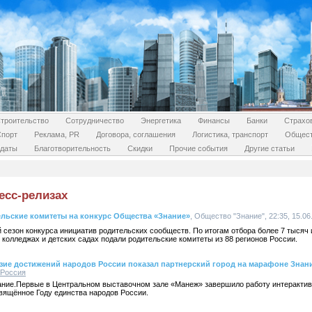
троительство
Сотрудничество
Энергетика
Финансы
Банки
Страхо
Спорт
Реклама, PR
Договора, соглашения
Логистика, транспорт
Общес
даты
Благотворительность
Скидки
Прочие события
Другие статьи
есс-релизах
ельские комитеты на конкурс Общества «Знание»
, Общество "Знание", 22:35, 15.06
 сезон конкурса инициатив родительских сообществ. По итогам отбора более 7 тысяч
 колледжах и детских садах подали родительские комитеты из 88 регионов России.
азие достижений народов России показал партнерский город на марафоне Знан
Россия
ние.Первые в Центральном выставочном зале «Манеж» завершило работу интерактив
вящённое Году единства народов России.