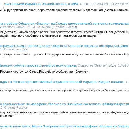
и — участниками марафона Знание.Первые в ЦФО
, Общество "Знание", 21:20, 05.05
й округ примет на своей территории просветительский марафон Общества «Знание» 
ом о работе Общества «Знание» на Съезде просветителей выступил генеральны
бщество "Знание", 21:34, 28.04.2026, Страна:
Россия
бщества «Знание» собрал более 300 делегатов и гостей со всей страны: общественны
раций и научного сообщества, лекторов и партнеров организации.
рограмма Съезда просветителей Общества «Знание» показала векторы развития
26, Страна:
Россия
ом центре «Россия», стартовал Съезд просветителей, организованный Российским общ
Знание» соберет просветителей со всей страны
, Общество "Знание", 00:59, 18.04.
«Россия» состоится Съезд Российского общества «Знание».
й идеи: в Москве прошел главный образовательный марафон Недели космоса
, 
колледжей и вузов, преподавателей и экспертов объединил 7 апреля в Москве просве
ся реальностью: на марафоне «Космос со Знанием» состоялась обширная фест
26, Страна:
Россия
о для воплощения самых смелых идей и обретения новых знаний. В этом убедились 
нанием».
высшего пилотажа»: Мария Захарова выступила на марафоне «Космос со Знани