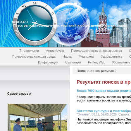
ATREX.RU
Пресс релизы коммерческих компаний и общественных организаций
IT технологии
Антивирусы
Промышленность и производство
С
Природа, окружающая среда
Наука
Медицина
Фармацевтика
Конференции
Семинары
РуНет, Web
Юбилейные 
Поиск в пресс-релизах
//
Результат поиска в пр
Более 7000 заявок подали родит
Самое-самое
//
Завершился прием заявок на третий
воспитательных проектов в школах,
Богатство культуры и многообр
"Знание", 00:11, 09.05.2026, Страна:
На главной площадке марафона Зна
развлекательное пространство, пос