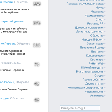
ов России
, Общество
388
Природа, окружающая среда
«
Наука
«
сплоченность является
Медицина
«
ой Республике.
Фармацевтика
«
Спорт
«
 открытый диалог
375
Реклама, PR
«
Договора, соглашения
«
учитель хантыйского
го конкурса «Учитель
Логистика, транспорт
«
Общество
«
Народный фронт
«
ние.Первые
, Общество
Закон, право
«
111
Пенсионный фонд
«
ального Собрания
Выставки
«
открытий в России.
Конференции
«
Семинары
«
"Знание", 21:52,
РуНет, Web
«
73
Юбилейные даты
«
е Знание.Первые в
Благотворительность
«
Скидки
«
Прочие события
«
дов России
, Общество
42
Другие статьи
«
Комментарии специалистов
«
афона Знание.Первые.
Недвижимость
«
Аналитика
«
округе
, Общество
42