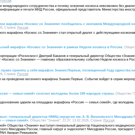
:
Россия
ом международного сотрудничества и почему освоение космоса невозможно без диало
 информации и печати МИД России, официальный представитель Министерства иност
тники марафона «Космос со Знанием» пообщались с экипажем Международной к
26, Страна:
Россия
кого марафона «Космос со Знанием» стал открытый диалог с действующими космона
ьский марафон «Космос со Знанием» в рамках Недели космоса в России
, Общес
скорпорации «Роскосмос» Дмитрий Баканов и генеральный директор Общества «Знани
 «Космос со Знанием» — главному образовательному событию Недели космоса в Рос
а право принять у себя марафон Знание.Первые, посвященный Году единства н
26, Страна:
Россия
ов на проведение весеннего марафона Знание.Первые. Событие войдет в серию меропр
ссия — семья семей» сплотил молодежь более 190 народов страны
, Общество "З
вдохновение царили на площадках марафона «Россия — семья семей», где молодежь 
вы»: генеральный директор НМИЦ хирургии им. А. В. Вишневского Минздрава 
 — семья семей»
, Общество "Знание", 21:37, 13.02.2026, Страна:
Россия
ей» Общества «Знание» выступил генеральный директор Национального медицинског
ского Минздрава России, главный хирург и эндоскопист Минздрава России, президент
 РАН Амиран Ревишвили.