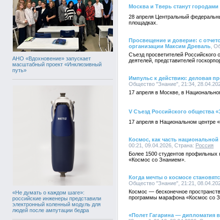
Москва и Тверь станут городам
28 апреля Центральный федеральны
площадках.
Просвещение и доверие: с отчет
организации Максим Древаль
, О
Съезд просветителей Российского о
АНО «Вдохновение» запускает
деятелей, представителей госкорпо
масштабный проект «Инклюзивный
путь»
Импульс к действию: деловая п
Общество "Знание", 21:34, 28.04.20
17 апреля в Москве, в Национальн
V Съезд Российского общества «
17 апреля в Национальном центре 
Космос, как часть национально
00:21, 09.04.2026, Страна:
Россия
Более 1500 студентов профильных 
«Космос со Знанием».
Когда мечты о космосе становят
Общество "Знание", 21:21, 08.04.20
Космос — бесконечное пространств
«Не думать о каждом шаге»:
программы марафона «Космос со З
российские инженеры представили
электронный коленный модуль для
людей после ампутации бедра
«Полет Гагарина — дипломатия 