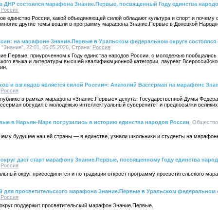
 в ДНР состоялся марафона Знание.Первые, посвященный Году единства народ
:
Россия
ое единство России, какой объединяющей силой обладают культура и спорт и почему 
 многие другие темы вошли в программу марафона Знание.Первые в Донецкой Народн
ссии: на марафоне Знание.Первые в Уральском федеральном округе состоялся
"Знание", 22:01, 05.05.2026, Страна:
Россия
ие.Первые, приуроченном к Году единства народов России, с молодежью пообщались 
ского языка и литературы высшей квалификационной категории, лауреат Всероссийско
ин.
ков и взглядов является силой России»: Анатолий Вассерман на марафоне Зна
:
Россия
спублике в рамках марафона «Знание.Первые» депутат Государственной Думы Федер
ссерман обсудил с молодежью интеллектуальный суверенитет и предпосылки великих 
вые в Нарьян-Маре погрузились в историю единства народов России
, Общество 
очему будущее нашей страны — в единстве, узнали школьники и студенты на марафон
круг даст старт марафону Знание.Первые, посвященному Году единства наро
:
Россия
льный округ присоединится и по традиции откроет программу просветительского мар
й для просветительского марафона Знание.Первые в Уральском федеральном 
:
Россия
округ поддержит просветительский марафон Знание.Первые.