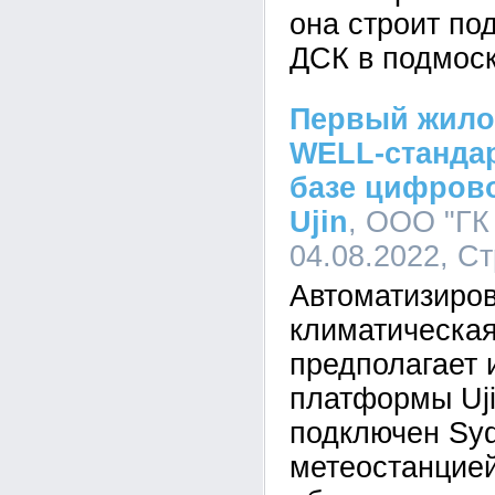
она строит по
ДСК в подмос
Первый жило
WELL-стандар
базе цифров
Ujin
, ООО "ГК
04.08.2022, С
Автоматизиро
климатическа
предполагает 
платформы Uji
подключен Syd
метеостанцие