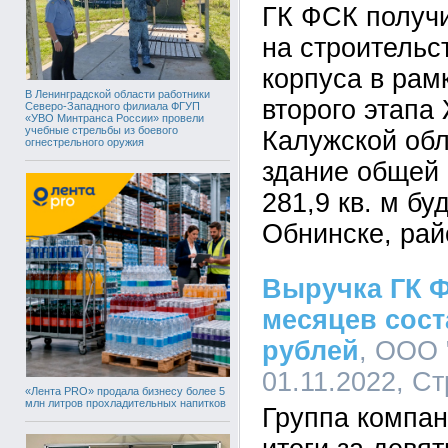
ГК ФСК получ
на строительс
корпуса в рам
В Ленинградской области работники
второго этапа
Северо-Западного филиала ФГУП
«УВО Минтранса России» провели
учебные стрельбы из боевого
Калужской обл
огнестрельного оружия
здание общей
281,9 кв. м бу
Обнинске, рай
Выручка ГК Ф
месяцев сост
рублей
, ООО 
01.11.2022, С
«Лента PRO» продала бизнесу более 5
млн литров прохладительных напитков
Группа компа