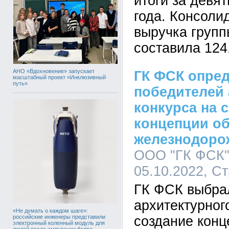
итоги за девя
года. Консоли
выручка групп
составила 124
АНО «Вдохновение» запускает
ГК ФСК опре
масштабный проект «Инклюзивный
путь»
победителей 
конкурса на 
концепции об
железнодоро
ООО "ГК ФСК",
05.10.2022, С
ГК ФСК выбра
архитектурног
«Не думать о каждом шаге»:
российские инженеры представили
создание конц
электронный коленный модуль для
людей после ампутации бедра