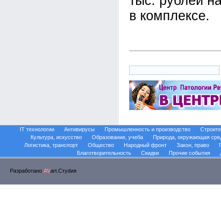
тыс. рублей н
в комплексе.
IT технологии
Антивирусы
Промышленность и производство
Строите
Культура, искусство
Образование, учеба
Природа, окружающая сре
Логистика, транспорт
Общество
Народный фронт
Закон, право
Благотворительность
Скидки
Прочие события
Разработано
AV
art.Стуdия