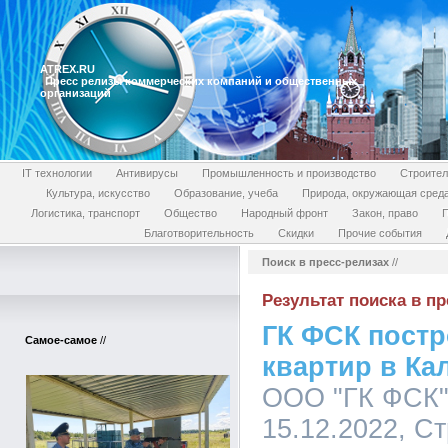
ATREX.RU
Пресс релизы коммерческих компаний и общественных
организаций
IT технологии
Антивирусы
Промышленность и производство
Строител
Культура, искусство
Образование, учеба
Природа, окружающая сред
Логистика, транспорт
Общество
Народный фронт
Закон, право
П
Благотворительность
Скидки
Прочие события
Поиск в пресс-релизах
//
Результат поиска в пр
ГК ФСК постр
Самое-самое
//
квартир в Ка
ООО "ГК ФСК",
15.12.2022, С