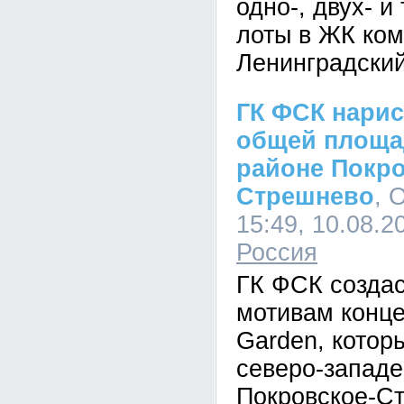
одно-, двух- 
лоты в ЖК ком
Ленинградский
ГК ФСК нари
общей площад
районе Покро
Стрешнево
, 
15:49, 10.08.2
Россия
ГК ФСК созда
мотивам конц
Garden, котор
северо-западе
Покровское-С