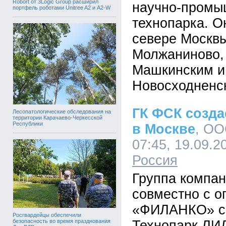
Robort от 3Logic Group расширил
научно-промы
портфель роботами Unitree A2 и A2-W
технопарка. О
севере Москвы
Молжаниново,
Машкинским и
Новосходненс
ГК ФСК созда
Лесопатологические обследования на
территории Карачаево-Черкесской
Республики
в Москве
, ОО
07:45, 19.09.2
Россия
Группа компа
совместно с о
«ФИЛАНКО» со
Росгвардейцы обеспечили
безопасность во время празднования
Технопарк ЛИ