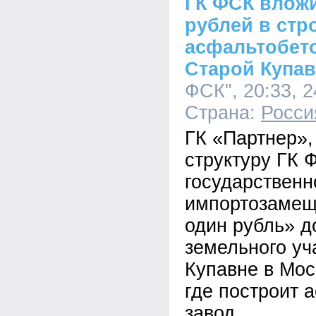
ГК ФСК вложи
рублей в стр
асфальтобето
Старой Купав
ФСК", 20:33, 2
Страна:
Росси
ГК «Партнер»,
структуру ГК 
государствен
импортозамещ
один рубль» д
земельного уч
Купавне в Мос
где построит 
завод.