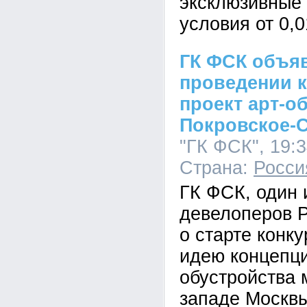
эксклюзивные
условия от 0,
ГК ФСК объяв
проведении к
проект арт-о
Покровское-
"ГК ФСК", 19:3
Страна:
Росси
ГК ФСК, один 
девелоперов Р
о старте конк
идею концепци
обустройства 
западе Москвы