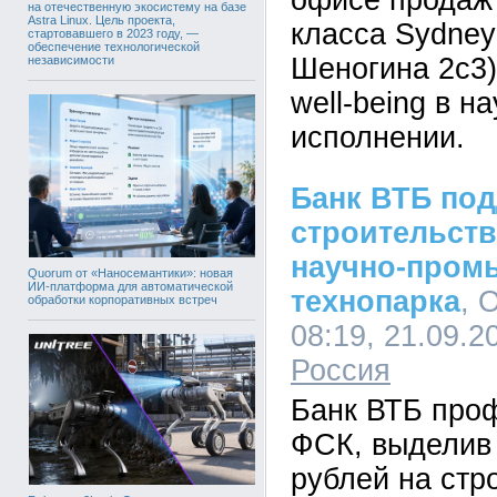
офисе продаж
на отечественную экосистему на базе
Astra Linux. Цель проекта,
класса Sydney 
стартовавшего в 2023 году, —
обеспечение технологической
Шеногина 2с3)
независимости
well-being в н
исполнении.
Банк ВТБ по
строительств
научно-пром
Quorum от «Наносемантики»: новая
ИИ-платформа для автоматической
технопарка
, 
обработки корпоративных встреч
08:19, 21.09.2
Россия
Банк ВТБ про
ФСК, выделив 
рублей на стр