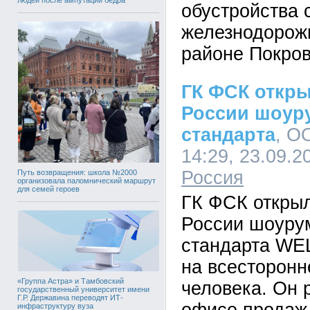
обустройства 
железнодорожн
районе Покро
ГК ФСК откр
России шоур
стандарта
, О
14:29, 23.09.2
Россия
Путь возвращения: школа №2000
организовала паломнический маршрут
для семей героев
ГК ФСК откры
России шоуру
стандарта WEL
на всесторонн
«Группа Астра» и Тамбовский
человека. Он 
государственный университет имени
Г.Р. Державина переводят ИТ-
инфраструктуру вуза