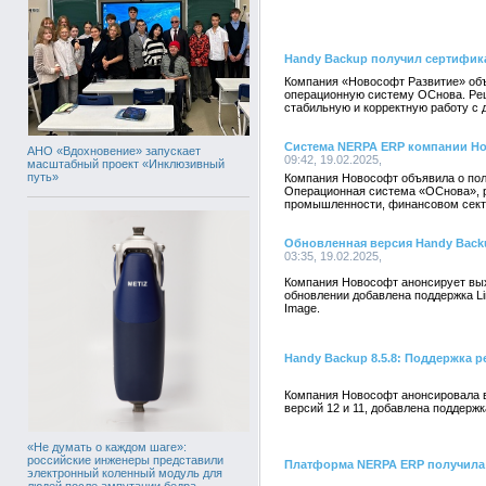
Handy Backup получил сертифик
Компания «Новософт Развитие» объ
операционную систему ОСнова. Ре
стабильную и корректную работу с 
Система NERPA ERP компании Но
АНО «Вдохновение» запускает
09:42, 19.02.2025,
масштабный проект «Инклюзивный
путь»
Компания Новософт объявила о по
Операционная система «ОСнова», 
промышленности, финансовом сектор
Обновленная версия Handy Backu
03:35, 19.02.2025,
Компания Новософт анонсирует вых
обновлении добавлена поддержка Li
Image.
Handy Backup 8.5.8: Поддержка 
Компания Новософт анонсировала вы
версий 12 и 11, добавлена поддерж
«Не думать о каждом шаге»:
российские инженеры представили
Платформа NERPA ERP получила 
электронный коленный модуль для
людей после ампутации бедра