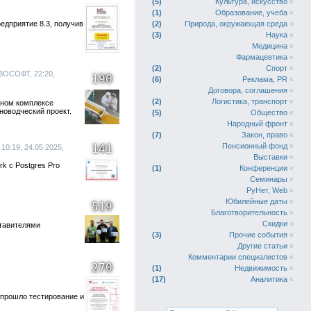
5
Культура, искусство
«
1
Образование, учеба
«
едприятие 8.3, получив
2
Природа, окружающая среда
«
3
Наука
«
Медицина
«
Фармацевтика
«
2
Спорт
«
ВОСОФТ, 22:20,
190
6
Реклама, PR
«
Договора, соглашения
«
2
Логистика, транспорт
«
ном комплексе
новодческий проект.
5
Общество
«
Народный фронт
«
7
Закон, право
«
Пенсионный фонд
«
141
 10:19, 24.05.2025,
Выставки
«
k с Postgres Pro
1
Конференции
«
Семинары
«
РуНет, Web
«
Юбилейные даты
«
519
Благотворительность
«
Скидки
«
ставителями
3
Прочие события
«
Другие статьи
«
Комментарии специалистов
«
270
1
Недвижимость
«
17
Аналитика
«
прошло тестирование и