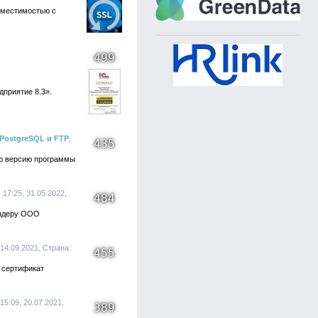
вместимостью с
499
приятие 8.3».
PostgreSQL и FTP
,
435
ую версию программы
 17:25, 31.05.2022,
484
ендеру ООО
 14.09.2021, Страна:
455
 сертификат
15:09, 20.07.2021,
389