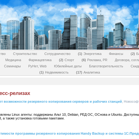
тво
Строительство
Сотрудничество
1
Энергетика
Финансы
2
Б
Медицина
Фармацевтика
2
Спорт
6
Реклама, PR
Договора, сог
Семинары
РуНет, Web
Юбилейные даты
Благотворительность
Скид
1
Недвижимость
17
Аналитика
есс-релизах
ет возможности резервного копирования серверов и рабочих станций
, Новософт
овлены Linux агенты: поддержаны Альт 10, Debian, РЕД ОС, ОСнова и Ubuntu. Доступн
, а также установка готовыми пакетами.
тимости программы резервного копирования Handy Backup и системы 1С:Пред