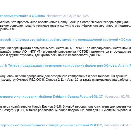
ат совместимости с ОСнова
, Новософт, 21:03, 26.02.2025,
явила, что программное обеспечение Handy Backup Server Network теперь официаль
шение успешно прошло тестирование и получило сертификат совместимости, подтве
данной ОС.
вософт получила сертификат совместимости с операционной системой «ОСнов
лучении сертификата совместимости системы NERPA ERP с операционной системой 
разработанная АО «НППКТ» и сертифицированная ФСТЭК, применяется в государстве
е и других отраслях, где критически важна безопасность данных.
p 8: Теперь поддерживает резервное копирование фалов для ОСнова, Альт и 
од новой версии программы для резервного копирования и восстановления данных — 
nux-дистрибутивов РЕД ОС 8, Основа 2.11 и Альт 10, а также оптимизирована работа 
резервного копирования файлов Debian и бэкапа PostgreSQL 17
, Новософт, 02:49, 
пуск новой версии Handy Backup 8.5.8. В новой версии появился агент для резервно
ка PostgreSQL 17, а также реализованы более подробные логи для 1С и оптимизирован
сертификат совместимости с операционной системой РЕД ОС
, Новософт, 04:54, 