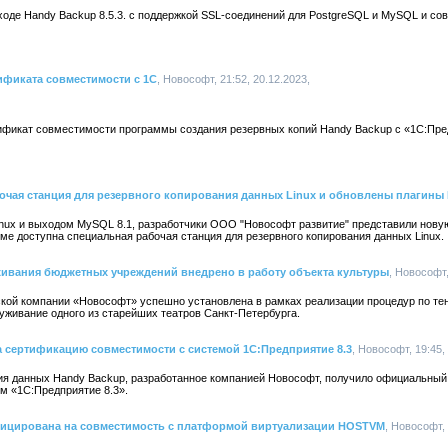
оде Handy Backup 8.5.3. с поддержкой SSL-соединений для PostgreSQL и MySQL и со
ификата совместимости с 1С
, Новософт, 21:52, 20.12.2023,
фикат совместимости программы создания резервных копий Handy Backup с «1С:Пред
бочая станция для резервного копирования данных Linux и обновлены плагины 
nux и выходом MySQL 8.1, разработчики ООО "Новософт развитие" представили нов
мме доступна специальная рабочая станция для резервного копирования данных Linux.
ивания бюджетных учреждений внедрено в работу объекта культуры
, Новософт,
ой компании «Новософт» успешно установлена в рамках реализации процедур по т
уживание одного из старейших театров Санкт-Петербурга.
 сертификацию совместимости с системой 1С:Предприятие 8.3
, Новософт, 19:45,
ия данных Handy Backup, разработанное компанией Новософт, получило официальный
м «1С:Предприятие 8.3».
фицирована на совместимость с платформой виртуализации HOSTVM
, Новософт, 