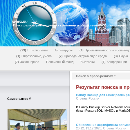
ATREX.RU
Пресс релизы коммерческих компаний и общественных организаций
29
IT технологии
Антивирусы
4
Промышленность и производс
1
Образование, учеба
2
Природа, окружающая среда
3
Наука
7
Закон, право
Пенсионный фонд
Выставки
1
Конференции
Поиск в пресс-релизах
//
Результат поиска в пр
Handy Backup для Linux расширя
Страна:
Россия
Самое-самое
//
В Handy Backup Server Network обн
бэкап PostgreSQL, MySQL и MariaDB
Обновление сертификата совмес
20:12, 13.12.2025, Страна:
Россия