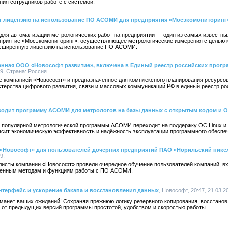
ия сотрудников работе с системой.
т лицензию на использование ПО АСОМИ для предприятия «Мосэкомониторинг
я автоматизации метрологических работ на предприятии — один из самых известны
приятие «Мосэкомониторинг», осуществляющее метрологические измерения с целью к
расширенную лицензию на использование ПО АСОМИ.
анная ООО «Новософт развитие», включена в Единый реестр российских прогр
19, Страна:
Россия
 компанией «Новософт» и предназначенное для комплексного планирования ресурсов
стерства цифрового развития, связи и массовых коммуникаций РФ в единый реестр р
одит программу АСОМИ для метрологов на базы данных с открытым кодом и О
 популярной метрологической программы АСОМИ переходит на поддержку ОС Linux и
сит экономическую эффективность и надёжность эксплуатации программного обеспе
«Новософт» для пользователей дочерних предприятий ПАО «Норильский никел
9,
иалисты компании «Новософт» провели очередное обучение пользователей компаний, в
еменным методам и функциям работы с ПО АСОМИ.
нтерфейс и ускорение бэкапа и восстановления данных
, Новософт, 20:47, 21.03.2
бманет ваших ожиданий! Сохраняя прежнюю логику резервного копирования, восстанов
я от предыдущих версий программы простотой, удобством и скоростью работы.