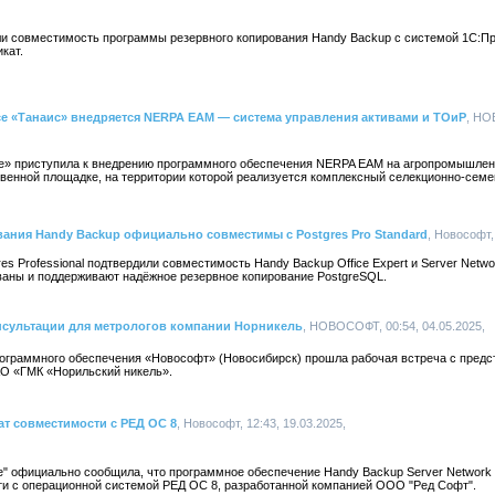
и совместимость программы резервного копирования Handy Backup с системой 1С:Пр
кат.
 «Танаис» внедряется NERPA EAM — система управления активами и ТОиР
, НО
» приступила к внедрению программного обеспечения NERPA EAM на агропромышлен
венной площадке, на территории которой реализуется комплексный селекционно-семе
ания Handy Backup официально совместимы с Postgres Pro Standard
, Новософт,
 Professional подтвердили совместимость Handy Backup Office Expert и Server Networ
ваны и поддерживают надёжное резервное копирование PostgreSQL.
сультации для метрологов компании Норникель
, НОВОСОФТ, 00:54, 04.05.2025,
рограммного обеспечения «Новософт» (Новосибирск) прошла рабочая встреча с пред
О «ГМК «Норильский никель».
т совместимости с РЕД ОС 8
, Новософт, 12:43, 19.03.2025,
 официально сообщила, что программное обеспечение Handy Backup Server Network 
и с операционной системой РЕД ОС 8, разработанной компанией ООО "Ред Софт".