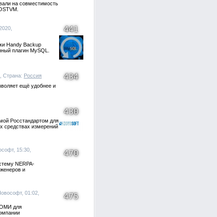
вали на совместимость
HOSTVM.
441
2020,
ки Handy Backup
нный плагин MySQL.
434
0, Страна:
Россия
зволяет ещё удобнее и
430
мой Росстандартом для
ах средствах измерений
ософт, 15:30,
470
истему NERPA-
нженеров и
Новософт, 01:02,
475
СОМИ для
компании