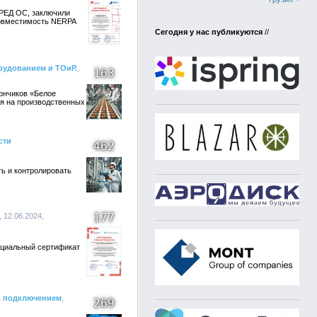
 РЕД ОС, заключили
совместимость NERPA
Сегодня у нас публикуются
//
рудованием и ТОиР.
,
163
ончиков «Белое
ия на производственных
сти
462
ь и контролировать
177
, 12.06.2024,
ициальный сертификат
SL подключением
,
269