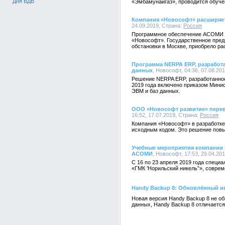
Дня ВДВ
«Эмбамунайгаз», проводится обучен
Компания «Новософт» расширяе
24.09.2019, Страна:
Россия
Программное обеспечение АСОМИ дл
«Новософт». Государственное пред
обстановки в Москве, приобрело 
Программа NERPA ERP, разработ
данных
, Новософт, 04:36, 07.08.20
Решение NERPA ERP, разработанное
2019 года включено приказом Мини
ЭВМ и баз данных.
ООО «Новософт развитие» перев
16:52, 17.07.2019, Страна:
Россия
Компания «Новософт» в разработке
исходным кодом. Это решение повы
Учебные мероприятия компании 
АСОМИ
, Новософт, 17:53, 29.04.201
С 16 по 23 апреля 2019 года спец
«ГМК ’Норильский никель”», совр
Handy Backup 8: Обновлённый и
Новая версия Handy Backup 8 не о
данных, Handy Backup 8 отличаетс