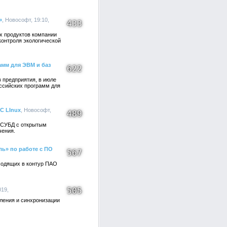
»
, Новософт, 19:10,
433
х продуктов компании
онтроля экологической
амм для ЭВМ и баз
622
 предприятия, в июле
оссийских программ для
С LInux
, Новософт,
489
 СУБД с открытым
чения.
ь» по работе с ПО
567
ходящих в контур ПАО
505
019,
ления и синхронизации