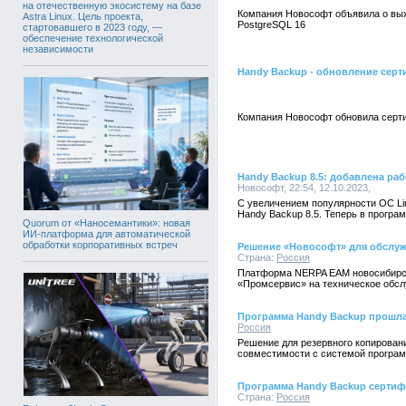
на отечественную экосистему на базе
Компания Новософт объявила о вых
Astra Linux. Цель проекта,
PostgreSQL 16
стартовавшего в 2023 году, —
обеспечение технологической
независимости
Handy Backup - обновление серт
Компания Новософт обновила серти
Handy Backup 8.5: добавлена ра
Новософт, 22:54, 12.10.2023,
С увеличением популярности ОС Li
Handy Backup 8.5. Теперь в програ
Quorum от «Наносемантики»: новая
ИИ-платформа для автоматической
обработки корпоративных встреч
Решение «Новософт» для обслуж
Страна:
Россия
Платформа NERPA EAM новосибирск
«Промсервис» на техническое обсл
Программа Handy Backup прошла
Россия
Решение для резервного копирован
совместимости с системой програм
Программа Handy Backup серти
Страна:
Россия