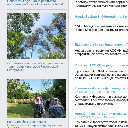
Robort от 3Logic Group расширил
В рамках технологического партнё
портфель роботами Unitree A2 и A2-W
программу резервного копирования
Handy Backup 8: Обновлённый и
СУБД MySQL по сей день остаётся 
непрерывно совершенствуют плагин
Выпущена обновлённая версия П
Новая версия решения АСОМИ, рабо
эффективнее автоматизировать мет
Лесопатологические обследования на
Решение АСОМИ передаёт в сист
территории Карачаево-Черкесской
Республики
Программа АСОМИ от компании «Но
организации деятельности в сфере 
во ФГИС «АРШИН» в виде отчётов т
Компания «Новософт» внедряет 
18.03.2020, Страна:
Россия
Компания «Новософт» в рамках дог
Метрология в метрологической служ
управляющего персонала.
Новый виток сотрудничества ОО
19.11.2019, Страна:
Россия
Росгвардейцы обеспечили
Компания «Новософт» хорошо изве
безопасность во время празднования
автоматизации метрологических ра