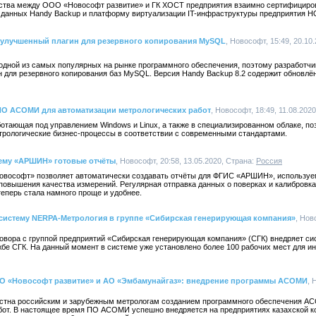
рства между ООО «Новософт развитие» и ГК ХОСТ предприятия взаимно сертифициро
 данных Handy Backup и платформу виртуализации IT-инфраструктуры предприятия 
 улучшенный плагин для резервного копирования MySQL
, Новософт, 15:49, 20.10.
одной из самых популярных на рынке программного обеспечения, поэтому разработчи
 для резервного копирования баз MySQL. Версия Handy Backup 8.2 содержит обновлё
О АСОМИ для автоматизации метрологических работ
, Новософт, 18:49, 11.08.202
тающая под управлением Windows и Linux, а также в специализированном облаке, по
рологические бизнес-процессы в соответствии с современными стандартами.
ему «АРШИН» готовые отчёты
, Новософт, 20:58, 13.05.2020, Страна:
Россия
вософт» позволяет автоматически создавать отчёты для ФГИС «АРШИН», используе
повышения качества измерений. Регулярная отправка данных о поверках и калибровк
еперь стала намного проще и удобнее.
систему NERPA-Метрология в группе «Сибирская генерирующая компания»
, Нов
овора с группой предприятий «Сибирская генерирующая компания» (СГК) внедряет с
бе СГК. На данный момент в системе уже установлено более 100 рабочих мест для и
О «Новософт развитие» и АО «Эмбамунайгаз»: внедрение программы АСОМИ
, 
стна российским и зарубежным метрологам созданием программного обеспечения А
бот. В настоящее время ПО АСОМИ успешно внедряется на предприятиях казахской 