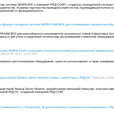
тчик системы NERPA ERP, и компания «РЕД СОФТ», создатель операционной системы
рудничестве. В рамках партнерства проведена серия тестов, подтвердившая полную 
ограничений по функциональности.
е Дерево» внедрена система NERPA EAM BOX для оптимизации управления обо
A EAM BOX для новосибирского производителя натуральных снеков и фруктовых бат
оваться для учета и управления техническим обслуживанием и ремонтом оборудован
истему NERPA ТОиР в компании Роксор Консьюмер для повышения эффективно
НОВОСОФТ, 03:31, 22.07.2024,
еживать местоположение оборудования, сроки его использования, а также планироват
ания Handy Backup Server Network теперь совместимо с РЕД ОС
, Новософт, 04:08
ания Handy Backup Server Network, разработанная компанией Новософт, получила оф
стемой РЕД ОС, созданной компанией РЕД СОФТ.
 Совместимость с PostgreSQL 16 для безопасного резервного копирования с S