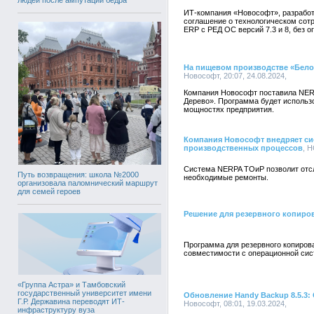
ИТ-компания «Новософт», разрабо
соглашение о технологическом сот
ERP с РЕД ОС версий 7.3 и 8, без 
На пищевом производстве «Бело
Новософт, 20:07, 24.08.2024,
Компания Новософт поставила NERP
Дерево». Программа будет использ
мощностях предприятия.
Компания Новософт внедряет с
производственных процессов
, 
Система NERPA ТОиР позволит отсл
Путь возвращения: школа №2000
необходимые ремонты.
организовала паломнический маршрут
для семей героев
Решение для резервного копиров
Программа для резервного копиров
совместимости с операционной си
«Группа Астра» и Тамбовский
государственный университет имени
Обновление Handy Backup 8.5.3:
Г.Р. Державина переводят ИТ-
Новософт, 08:01, 19.03.2024,
инфраструктуру вуза