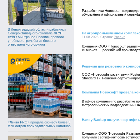
Разработчики Новософт подтвердил
обновлённый официальный сертифи
В Ленинградской области работники
Северо-Западного филиала ФГУП
На агропромышленном комплексе
«УВО Минтранса России» провели
11.08.2025, Страна:
Россия
учебные стрельбы из боевого
огнестрельного оружия
Компания ООО «Новософт развитие
«Танаис» — российской производст
Решения для резервного копиров
ООО «Новософт развитие» и Postgres
Standard 17. Решения сертифициро
Компания Новософт провела кон
В офисе компании по разработке п
метрологических подразделений ПА
Handy Backup получил сертифика
«Лента PRO» продала бизнесу более 5
млн литров прохладительных напитков
Компания ООО "Новософт Развитие"
получило сертификат совместимост