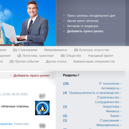
»
Пресс релизы сегодняшнего дня
»
Архив пресс-релизов
»
Авторам от редакции
»
Добавить пресс-релиз
анки
1
Страхование
Микрофинансы
5
Культура, искусство
лашения
2
Логистика, транспорт
5
Общество
Народный фронт
ки
3
Прочие события
Другие статьи
Комментарии специалистов
Разделы
//
»
Добавить пресс-релиз
29
IT технологии
«
Антивирусы
«
4
Промышленность и производство
«
, 23:59, 08.05.2026,
87
Строительство
«
Сотрудничество
«
ы облачные плагины,
1
Энергетика
«
Финансы
«
2
Банки
«
1
Страхование
«
приятие
, Новософт,
90
Микрофинансы
«