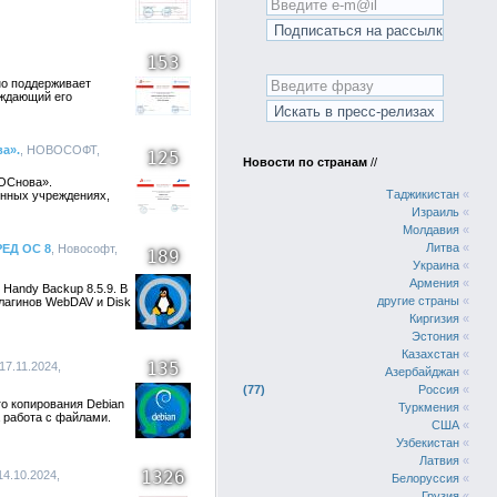
153
но поддерживает
рждающий его
а».
, НОВОСОФТ,
125
Новости по странам
//
«ОСнова».
Таджикистан
«
нных учреждениях,
Израиль
«
Молдавия
«
Литва
«
РЕД ОС 8
, Новософт,
189
Украина
«
Армения
«
Handy Backup 8.5.9. В
другие страны
«
плагинов WebDAV и Disk
Киргизия
«
Эстония
«
Казахстан
«
135
17.11.2024,
Азербайджан
«
77
Россия
«
го копирования Debian
Туркмения
«
а работа с файлами.
США
«
Узбекистан
«
Латвия
«
1326
14.10.2024,
Белоруссия
«
Грузия
«