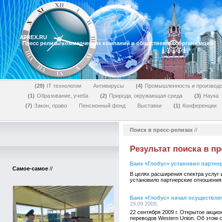
ATREX.RU
Пресс релизы коммерческих компаний и общественных организаций
29
IT технологии
Антивирусы
4
Промышленность и производс
1
Образование, учеба
2
Природа, окружающая среда
3
Наука
7
Закон, право
Пенсионный фонд
Выставки
1
Конференции
Поиск в пресс-релизах
//
Результат поиска в пр
Банк «Глобус» установил партне
Самое-самое
//
В целях расширения спектра услуг
установило партнерские отношения 
Банк «Глобус» начал осуществля
29.09.2009,
22 сентября 2009 г. Открытое акц
переводов Western Union. Об этом