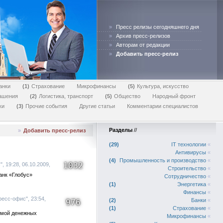
»
Пресс релизы сегодняшнего дня
»
Архив пресс-релизов
»
Авторам от редакции
»
Добавить пресс-релиз
анки
1
Страхование
Микрофинансы
5
Культура, искусство
лашения
2
Логистика, транспорт
5
Общество
Народный фронт
ки
3
Прочие события
Другие статьи
Комментарии специалистов
Разделы
//
»
Добавить пресс-релиз
29
IT технологии
«
Антивирусы
«
4
Промышленность и производство
«
1032
 19:28, 06.10.2009,
Строительство
«
анк «Глобус»
Сотрудничество
«
1
Энергетика
«
Финансы
«
есс-офис", 23:54,
2
Банки
«
976
1
Страхование
«
темой денежных
Микрофинансы
«