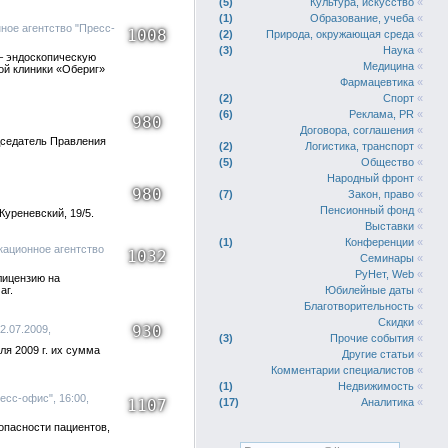
5
Культура, искусство
«
1
Образование, учеба
«
ное агентство "Пресс-
1008
2
Природа, окружающая среда
«
3
Наука
«
 – эндоскопическую
Медицина
«
ой клиники «Обериг»
Фармацевтика
«
2
Спорт
«
6
Реклама, PR
«
980
Договора, соглашения
«
дседатель Правления
2
Логистика, транспорт
«
5
Общество
«
Народный фронт
«
980
7
Закон, право
«
Пенсионный фонд
«
Куреневский, 19/5.
Выставки
«
1
Конференции
«
кационное агентство
1032
Семинары
«
РуНет, Web
«
лицензию на
аг.
Юбилейные даты
«
Благотворительность
«
Скидки
«
930
2.07.2009,
3
Прочие события
«
я 2009 г. их сумма
Другие статьи
«
Комментарии специалистов
«
1
Недвижимость
«
есс-офис", 16:00,
1107
17
Аналитика
«
опасности пациентов,