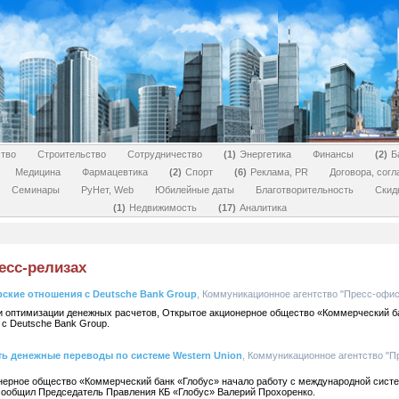
тво
Строительство
Сотрудничество
1
Энергетика
Финансы
2
Б
Медицина
Фармацевтика
2
Спорт
6
Реклама, PR
Договора, сог
Семинары
РуНет, Web
Юбилейные даты
Благотворительность
Скид
1
Недвижимость
17
Аналитика
есс-релизах
рские отношения с Deutsche Bank Group
, Коммуникационное агентство "Пресс-офис",
 и оптимизации денежных расчетов, Открытое акционерное общество «Коммерческий б
с Deutsche Bank Group.
ть денежные переводы по системе Western Union
, Коммуникационное агентство "Пр
ионерное общество «Коммерческий банк «Глобус» начало работу с международной сис
 сообщил Председатель Правления КБ «Глобус» Валерий Прохоренко.