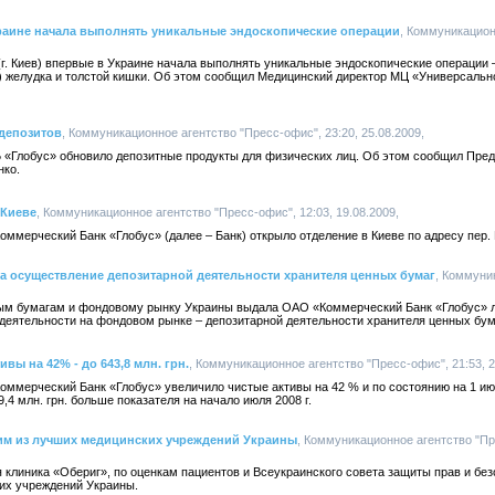
раине начала выполнять уникальные эндоскопические операции
, Коммуникацион
г. Киев) впервые в Украине начала выполнять уникальные эндоскопические операции
) желудка и толстой кишки. Об этом сообщил Медицинский директор МЦ «Универсальн
 депозитов
, Коммуникационное агентство "Пресс-офис", 23:20, 25.08.2009,
 «Глобус» обновило депозитные продукты для физических лиц. Об этом сообщил Пре
нко.
 Киеве
, Коммуникационное агентство "Пресс-офис", 12:03, 19.08.2009,
ммерческий Банк «Глобус» (далее – Банк) открыло отделение в Киеве по адресу пер. 
а осуществление депозитарной деятельности хранителя ценных бумаг
, Коммуни
ным бумагам и фондовому рынку Украины выдала ОАО «Коммерческий Банк «Глобус» 
еятельности на фондовом рынке – депозитарной деятельности хранителя ценных бум
вы на 42% - до 643,8 млн. грн.
, Коммуникационное агентство "Пресс-офис", 21:53, 2
ммерческий Банк «Глобус» увеличило чистые активы на 42 % и по состоянию на 1 июл
89,4 млн. грн. больше показателя на начало июля 2008 г.
им из лучших медицинских учреждений Украины
, Коммуникационное агентство "Пр
клиника «Обериг», по оценкам пациентов и Всеукраинского совета защиты прав и без
их учреждений Украины.