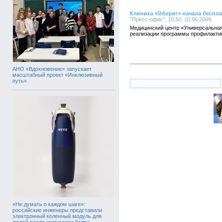
Клиника «Обериг» начала беспл
"Пресс-офис", 10:50, 10.06.2009,
Медицинский центр «Универсальная
реализации программы профилактики
АНО «Вдохновение» запускает
масштабный проект «Инклюзивный
путь»
«Не думать о каждом шаге»:
российские инженеры представили
электронный коленный модуль для
людей после ампутации бедра