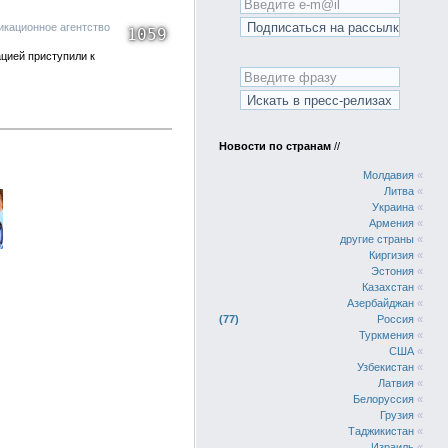
икационное агентство
1059
цией приступили к
Новости по странам
//
Молдавия
«
Литва
«
Украина
«
Армения
«
другие страны
«
Киргизия
«
Эстония
«
Казахстан
«
Азербайджан
«
77
Россия
«
Туркмения
«
США
«
Узбекистан
«
Латвия
«
Белоруссия
«
Грузия
«
Таджикистан
«
Израиль
«