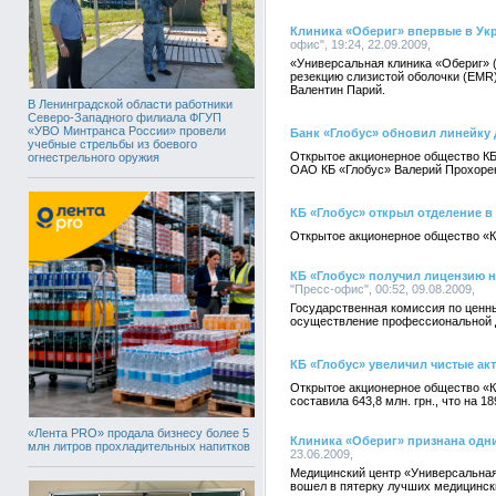
Клиника «Обериг» впервые в Ук
офис", 19:24, 22.09.2009,
«Универсальная клиника «Обериг» (
резекцию слизистой оболочки (EMR
Валентин Парий.
В Ленинградской области работники
Северо-Западного филиала ФГУП
«УВО Минтранса России» провели
Банк «Глобус» обновил линейку
учебные стрельбы из боевого
Открытое акционерное общество КБ
огнестрельного оружия
ОАО КБ «Глобус» Валерий Прохоре
КБ «Глобус» открыл отделение в
Открытое акционерное общество «Ко
КБ «Глобус» получил лицензию н
"Пресс-офис", 00:52, 09.08.2009,
Государственная комиссия по цен
осуществление профессиональной д
КБ «Глобус» увеличил чистые акти
Открытое акционерное общество «Ко
составила 643,8 млн. грн., что на 1
«Лента PRO» продала бизнесу более 5
Клиника «Обериг» признана одн
млн литров прохладительных напитков
23.06.2009,
Медицинский центр «Универсальная 
вошел в пятерку лучших медицинск