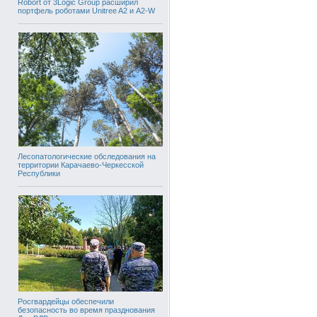
Robort от 3Logic Group расширил
портфель роботами Unitree A2 и A2-W
Лесопатологические обследования на
территории Карачаево-Черкесской
Республики
Росгвардейцы обеспечили
безопасность во время празднования