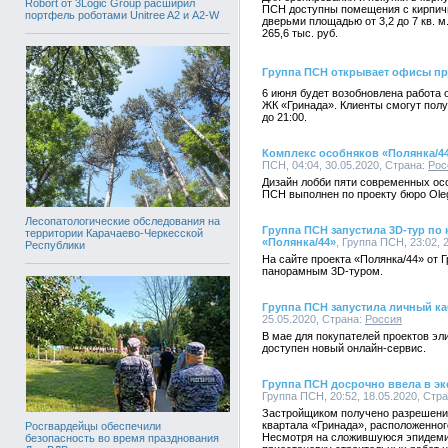
Robort от 3Logic Group расширил
ПСН доступны помещения с кирпи
портфель роботами Unitree A2 и A2-W
дверьми площадью от 3,2 до 7 кв. 
265,6 тыс. руб.
Группа ПСН открывает офисы п
6 июня будет возобновлена работа
ЖК «Гринада». Клиенты смогут полу
до 21:00.
Комплекс особняков «Полянка/4
ПСН, 04:04, 30.05.2020, Страна:
Рос
Дизайн лобби пяти современных ос
ПСН выполнен по проекту бюро Oleg K
Лесопатологические обследования на
Группа ПСН запустила 3D-тур по
территории Карачаево-Черкесской
«Полянка/44»
, Группа ПСН, 23:02, 
Республики
На сайте проекта «Полянка/44» от 
панорамным 3D-туром.
Группа ПСН запустила личный ка
25.05.2020, Страна:
Россия
В мае для покупателей проектов эл
доступен новый онлайн-сервис.
Группа ПСН досрочно ввела в эк
Группа ПСН, 20:52, 18.05.2020, Стр
Застройщиком получено разрешение
квартала «Гринада», расположенного 
Росгвардейцы обеспечили
Несмотря на сложившуюся эпидеми
безопасность во время празднования