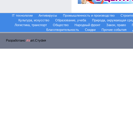
IT технологии
Антивирусы
Промышленность и производство
Строите
Культура, искусство
Образование, учеба
Природа, окружающая сре
Логистика, транспорт
Общество
Народный фронт
Закон, право
Благотворительность
Скидки
Прочие события
Разработано
AV
art.Стуdия