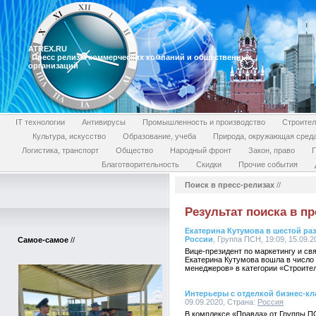
ATREX.RU
Пресс релизы коммерческих компаний и общественных
организаций
IT технологии
Антивирусы
Промышленность и производство
Строител
Культура, искусство
Образование, учеба
Природа, окружающая сред
Логистика, транспорт
Общество
Народный фронт
Закон, право
П
Благотворительность
Скидки
Прочие события
Поиск в пресс-релизах
//
Результат поиска в пр
Екатерина Кутумова в шестой ра
России
, Группа ПСН, 19:09, 15.09.
Самое-самое
//
Вице-президент по маркетингу и с
Екатерина Кутумова вошла в число 
менеджеров» в категории «Строите
Интерьеры с отделкой бизнес-кл
09.09.2020, Страна:
Россия
В комплексе «Правда» от Группы ПС