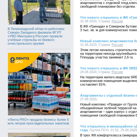
апартаментов с отделкой «под клю
свободной планировки без отделки.
Что нового открылось в ЖК «Гри
31.08.2020, Страна:
Россия
В ЖК «Гринада» в Северном Бутове
В Ленинградской области работники
3 тыс. кв. м для коммерческих пом
Северо-Западного филиала ФГУП
«УВО Минтранса России» провели
учебные стрельбы из боевого
Новый комплекс апартаментов б
огнестрельного оружия
31.08.2020, Страна:
Россия
Этим летом началось строительств
на территории некогда крупнейшего
Площадь участка занимает 2,6 га.
Что нового открылось в ЖК SRED
28.08.2020, Страна:
Россия
На территории жилого квартала SR
коммерческие помещения выделено 
составляет 81%.
Апартаменты c отделкой бизнес-
27.08.2020,
Новый комплекс «Правда» от Групп
объединённые зелёной террасой на
апартаментов – один корпус с отдел
помещения свободной планировки б
«Лента PRO» продала бизнесу более 5
млн литров прохладительных напитков
Что открылось в микрорайоне «
года
, Группа ПСН, 21:52, 25.08.202
В трех ЖК комфорткласса (микрор