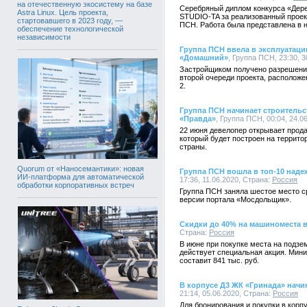
на отечественную экосистему на базе
Серебряный диплом конкурса «Дере
Astra Linux. Цель проекта,
STUDIO-TA за реализованный проек
стартовавшего в 2023 году, —
ПСН. Работа была представлена в 
обеспечение технологической
независимости
Группа ПСН ввела в эксплуатаци
«Домашний»
, Группа ПСН, 23:30, 
Застройщиком получено разрешение
второй очереди проекта, расположенн
2.
Группа ПСН начинает строительс
«Правда»
, Группа ПСН, 00:04, 24.0
22 июня девелопер открывает прод
который будет построен на террито
страны.
Quorum от «Наносемантики»: новая
Группа ПСН вошла в топ-10 над
ИИ-платформа для автоматической
17:36, 11.06.2020, Страна:
Россия
обработки корпоративных встреч
Группа ПСН заняла шестое место с
версии портала «Мосдольщик».
Скидки до 40% на машиноместа 
Страна:
Россия
В июне при покупке места на подз
действует специальная акция. Мин
составит 841 тыс. руб.
В корпусе Д3 ЖК «Гринада» начи
21:14, 05.06.2020, Страна:
Россия
Для бронирования и покупки в корп