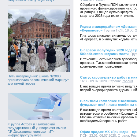
Сбербанк и Группа ПСН заключили 
проектного финансирования на стр
«Правда». Общая сумма кредита — 5
квартала 2023 года включительно.
Рядом с микрорайоном «Домашни
«Курьяново»
, Группа ПСН, 18:50, 
Платформа находится между остан
«Перерва», в 5 минутах ходьбы от
В первом полугодии 2020 года Г
500 объектов недвижимости
, Гру
В течение шести месяцев девелопе
проектах. Также собственники прин
коммерческое помещение.
Путь возвращения: школа №2000
Статус строительных работ в м
организовала паломнический маршрут
16:35, 09.07.2020, Страна:
Россия
для семей героев
В настоящее время активно ведутс
второй очереди проекта «Домашний
В элитном комплексе «Полянка/
фундаментной плиты особняка 
В настоящее время на строительно
исторического особняка «Корица». 
Москвы отметил высокий уровень п
необходимый перечень работ.
«Группа Астра» и Тамбовский
государственный университет имени
Г.Р. Державина переводят ИТ-
Офис продаж ЖК «Гринада» – при
инфраструктуру вуза
ПСН, 23:01, 06.07.2020, Страна:
Рос