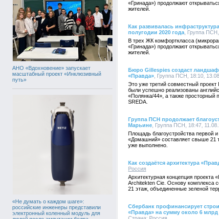
«Гринада») продолжают открыватьс
жителей.
Как развивалась инфраструктур
полугодии 2020 года
, Группа ПСН,
В трех ЖК комфорткласса (микрор
«Гринада») продолжают открыватьс
жителей.
АНО «Вдохновение» запускает
Бюро Gillespies создаст ландша
масштабный проект «Инклюзивный
«Правда»
, Группа ПСН, 18:10, 13.0
путь»
Это уже третий совместный проект 
были успешно реализованы английс
«Полянка/44», а также просторный 
SREDA.
Группа ПСН продолжает благоус
Марьине
, Группа ПСН, 18:47, 11.08
Площадь благоустройства первой и
«Домашний» составляет свыше 21 ты
уже выполнено.
Как создаётся архитектура «Пра
Россия
Архитектурная концепция проекта 
Architekten Cie. Основу комплекса
21 этаж, объединенные зеленой тер
«Не думать о каждом шаге»:
Сбербанк профинансирует строи
российские инженеры представили
«Правда» на сумму около 6 млрд
электронный коленный модуль для
Страна:
Россия
людей после ампутации бедра