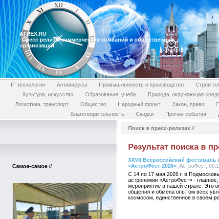
ATREX.RU
Пресс релизы коммерческих компаний и общественных
организаций
IT технологии
Антивирусы
Промышленность и производство
Строител
Культура, искусство
Образование, учеба
Природа, окружающая сред
Логистика, транспорт
Общество
Народный фронт
Закон, право
П
Благотворительность
Скидки
Прочие события
Поиск в пресс-релизах
//
Результат поиска в пр
XХVII Всероссийский фестиваль
«АстроФест-2026»
, АстроФест, 00:1
Самое-самое
//
С 14 по 17 мая 2026 г. в Подмоско
астрономии «АстроФест» - главное
мероприятие в нашей стране. Это о
общения и обмена опытом всех увл
космосом, единственное в своем р