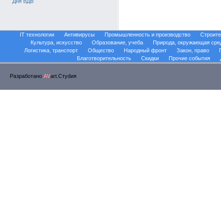
Дня ВДВ
IT технологии
Антивирусы
Промышленность и производство
Строите
Культура, искусство
Образование, учеба
Природа, окружающая сре
Логистика, транспорт
Общество
Народный фронт
Закон, право
Благотворительность
Скидки
Прочие события
Разработано
AV
art.Стуdия