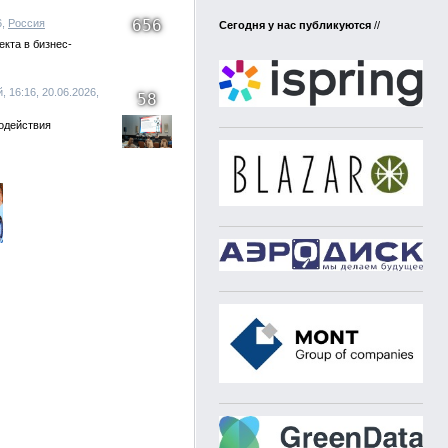
656
6,
Россия
Сегодня у нас публикуются
//
екта в бизнес-
 16:16, 20.06.2026,
58
одействия