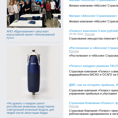
Филиал «Абсолют Страхование» в
Филиал компании «Абсолют Страхов
Филиал «Абсолют Страхование» в
Филиал компании «Абсолют Страхов
«Гелиос» выплатил 2 млн рубле
АНО «Вдохновение» запускает
03.08.2026,
Россия
масштабный проект «Инклюзивный
путь»
Страхование имущества помогает б
«Ростелеком» и «Абсолют Страх
Россия
«Ростелеком» и «Абсолют Страхова
«Гелиос» внедрил решение TALY
Страховая компания «Гелиос» совм
андеррайтинга КАСКО и ОСАГО на б
ДМС: как не потерять прибыль. 
Страховая компания «Гелиос» прин
управление прибылью и убытками»
Страховая Компания «Гелиос»: ф
«Не думать о каждом шаге»:
Россия
российские инженеры представили
электронный коленный модуль для
Страховая Компания «Гелиос» прин
людей после ампутации бедра
рейтингования одновременно в неск