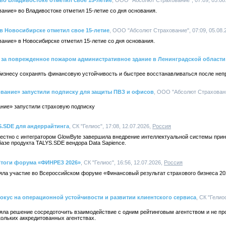
о Владивостоке отметил свое 15-летие
, ООО "Абсолют Страхование", 07:09, 05.08
ание» во Владивостоке отметил 15-летие со дня основания.
 Новосибирске отметил свое 15-летие
, ООО "Абсолют Страхование", 07:09, 05.08.
ание» в Новосибирске отметил 15-летие со дня основания.
й за поврежденное пожаром административное здание в Ленинградской области
изнесу сохранять финансовую устойчивость и быстрее восстанавливаться после неп
ование» запустили подписку для защиты ПВЗ и офисов
, ООО "Абсолют Страхование
ние» запустили страховую подписку
S.SDE для андеррайтинга
, СК "Гелиос", 17:08, 12.07.2026,
Россия
естно с интегратором GlowByte завершила внедрение интеллектуальной системы при
азе продукта TALYS.SDE вендора Data Sapience.
Итоги форума «ФИНРЕЗ 2026»
, СК "Гелиос", 16:56, 12.07.2026,
Россия
яла участие во Всероссийском форуме «Финансовый результат страхового бизнеса 2
окус на операционной устойчивости и развитии клиентского сервиса
, СК "Гелиос
яла решение сосредоточить взаимодействие с одним рейтинговым агентством и не пр
ольких аккредитованных агентствах.