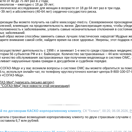
те от 40 до 75 лет раз в 2 года;
кологом – ежегодно с 18 до 39 лет;
ологическое исследование для женщин в возрасте от 18 до 64 лет раз в три года.
-39 лет) и абсолютного (40-64 лет) сердечно-сосудистого риска.
изации Вы можете получить на сайте www.sogaz-med.ru. Своевременное прохождени
лезней, влияющих на продолжительность жизни. Диспансеризация нужна, чтобы убедит
положенность к заболеваниям, уловить самые незначительные отклонения в состоянии
ных заболеваний.
ный образ жизни способны заменить самых лучших пластических хирургов! Мудрые же
дарите внимание самой себе, найдите время на свое здоровье. Уверены, этот подарок 
существляет деятельность с 1998 г. и занимает 1-е место среди страховых медицинс
итории 56 субъектов РФ и в г. Байконуре. Количество застрахованных – 44 млн челов
т качество обслуживания застрахованных при получении медпомощи в системе ОМС, 
вливает нарушенные права граждан в досудебном и судебном порядке.
«СОГАЗ-Мед» и у вас возникли вопросы о системе ОМС вы можете обратиться за пом
ru, используя онлайн-чат, по телефону круглосуточного контакт-центра 8-800-100-07-
ии «СОГАЗ-Мед».
ГАЗ-Мед" (написать письмо автору)
"СОГАЗ-Мед" (все новости этой организации)
лей по договорам КАСКО корпоративному клиенту
, СК "Гелиос", 00:20, 06.08.2026,
Р
атила страховые возмещения корпоративному клиенту по двум страховым случаям с
оставила 6,7 млн рублей.