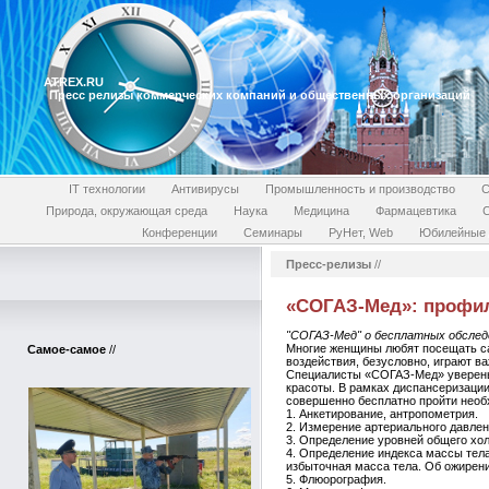
ATREX.RU
Пресс релизы коммерческих компаний и общественных организаций
IT технологии
Антивирусы
Промышленность и производство
С
Природа, окружающая среда
Наука
Медицина
Фармацевтика
Конференции
Семинары
РуНет, Web
Юбилейные 
Пресс-релизы
//
«СОГАЗ-Мед»: профил
"СОГАЗ-Мед" о бесплатных обсле
Многие женщины любят посещать са
Самое-самое
//
воздействия, безусловно, играют в
Специалисты «СОГАЗ-Мед» уверены,
красоты. В рамках диспансеризации 
совершенно бесплатно пройти необ
1. Анкетирование, антропометрия.
2. Измерение артериального давлен
3. Определение уровней общего хол
4. Определение индекса массы тела (
избыточная масса тела. Об ожирен
5. Флюорография.