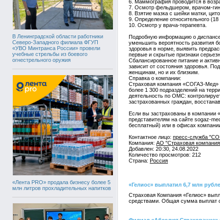
6. Маммография проводится в возрас
7. Осмотр фельдшером, врачом-гине
8. Взятие мазка с шейки матки, цит
9. Определение относительного (18 
10. Осмотр у врача-терапевта.
В Ленинградской области работники
Подробную информацию о диспансер
Северо-Западного филиала ФГУП
уменьшить вероятность развития бо
«УВО Минтранса России» провели
здоровья в норме, выявить предрас
учебные стрельбы из боевого
первые и скрытые признаки серьез
огнестрельного оружия
Сбалансированное питание и актив
зависит от состояния здоровья. По
женщинам, но и их близким.
Справка о компании:
Страховая компания «СОГАЗ-Мед» о
более 1 300 подразделений на терр
деятельность по ОМС: контролируе
застрахованных граждан, восстана
Если вы застрахованы в компании 
представителям на сайте sogaz-med.
бесплатный) или в офисах компан
Контактное лицо:
пресс-служба "СО
Компания:
АО "Страховая компания 
Добавлен: 20:30, 24.08.2022
Количество просмотров: 212
Страна:
Россия
«Лента PRO» продала бизнесу более 5
«Гелиос» выплатил 6,7 млн руб
млн литров прохладительных напитков
Страховая Компания «Гелиос» выпл
средствами. Общая сумма выплат с