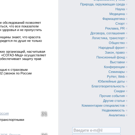
Природа, окружающая среда
«
Наука
«
Медицина
«
Фармацевтика
«
е обследований позволяет
Спорт
«
ься, что все показатели
Реклама, PR
«
 здоровья и не пропустить
Договора, соглашения
«
нщины знают, что красота
Логистика, транспорт
«
придется по душе не только
Общество
«
Народный фронт
«
ких организаций, насчитывая
Закон, право
«
ек. «СОГАЗ-Мед» осуществляет
Пенсионный фонд
«
обеспечивает защиту прав
Выставки
«
Конференции
«
ощью к страховым
Семинары
«
02 (звонок по России
РуНет, Web
«
Юбилейные даты
«
Благотворительность
«
Скидки
«
Прочие события
«
Другие статьи
«
Комментарии специалистов
«
Недвижимость
«
21
оссия
Аналитика
«
 транспортными