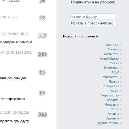
24
.2026,
Россия
25
2026,
Россия
, СК "Гелиос", 15:20,
117
Новости по странам
//
редвиденных событий.
Киргизия
«
Эстония
«
", 22:15, 14.07.2026,
289
Казахстан
«
Азербайджан
«
Россия
«
Туркмения
«
53
США
«
Узбекистан
«
нятия решений для
Латвия
«
Белоруссия
«
Грузия
«
57
Таджикистан
«
026: эффективное
Израиль
«
Молдавия
«
Литва
«
", 22:54, 30.06.2026,
350
Украина
«
Армения
«
одлевать процедуру
другие страны
«