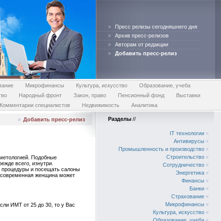
»
Пресс релизы сегодняшнего дня
»
Архив пресс-релизов
»
Авторам от редакции
»
Добавить пресс-релиз
вание
Микрофинансы
Культура, искусство
Образование, учеба
тво
Народный фронт
Закон, право
Пенсионный фонд
Выставки
Комментарии специалистов
Недвижимость
Аналитика
Разделы
//
»
Добавить пресс-релиз
IT технологии
«
Антивирусы
«
Промышленность и производство
«
Строительство
«
метологией. Подобные
ежде всего, изнутри.
Сотрудничество
«
е процедуры и посещать салоны
Энергетика
«
д, современная женщина может
Финансы
«
Банки
«
Страхование
«
Микрофинансы
«
Если ИМТ от 25 до 30, то у Вас
Культура, искусство
«
Образование, учеба
«