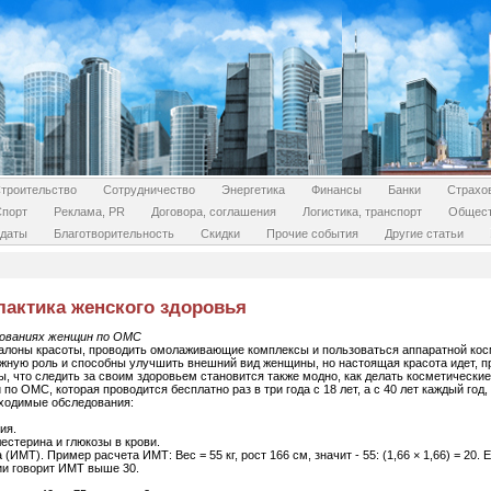
троительство
Сотрудничество
Энергетика
Финансы
Банки
Страхо
Спорт
Реклама, PR
Договора, соглашения
Логистика, транспорт
Общес
даты
Благотворительность
Скидки
Прочие события
Другие статьи
актика женского здоровья
дованиях женщин по ОМС
лоны красоты, проводить омолаживающие комплексы и пользоваться аппаратной кос
ажную роль и способны улучшить внешний вид женщины, но настоящая красота идет, пр
 что следить за своим здоровьем становится также модно, как делать косметически
по ОМС, которая проводится бесплатно раз в три года с 18 лет, а с 40 лет каждый го
ходимые обследования:
ия.
естерина и глюкозы в крови.
ИМТ). Пример расчета ИМТ: Вес = 55 кг, рост 166 см, значит - 55: (1,66 × 1,66) = 20. 
ии говорит ИМТ выше 30.