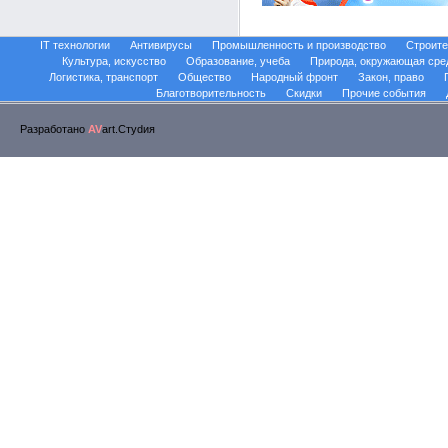
IT технологии
Антивирусы
Промышленность и производство
Строите
Культура, искусство
Образование, учеба
Природа, окружающая сре
Логистика, транспорт
Общество
Народный фронт
Закон, право
Благотворительность
Скидки
Прочие события
Разработано
AV
art.Стуdия