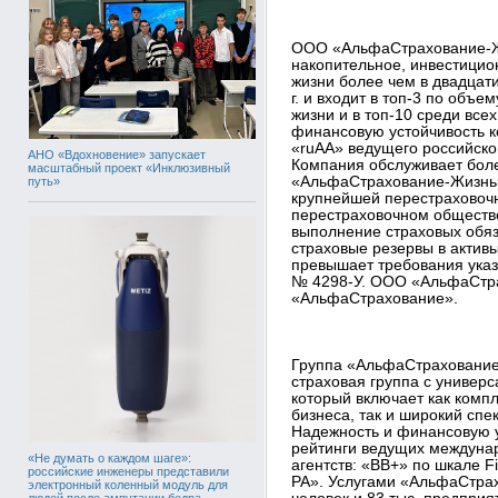
ООО «АльфаСтрахование-Ж
накопительное, инвестицио
жизни более чем в двадцат
г. и входит в топ-3 по объ
жизни и в топ-10 среди все
финансовую устойчивость к
«ruAA» ведущего российског
АНО «Вдохновение» запускает
Компания обслуживает боле
масштабный проект «Инклюзивный
«АльфаСтрахование-Жизнь»
путь»
крупнейшей перестраховоч
перестраховочном обществе
выполнение страховых обя
страховые резервы в активы
превышает требования указ
№ 4298-У. ООО «АльфаСтра
«АльфаСтрахование».
Группа «АльфаСтрахование
страховая группа с универ
который включает как ком
бизнеса, так и широкий спе
Надежность и финансовую 
рейтинги ведущих междунар
«Не думать о каждом шаге»:
агентств: «ВВ+» по шкале F
российские инженеры представили
РА». Услугами «АльфаСтрах
электронный коленный модуль для
людей после ампутации бедра