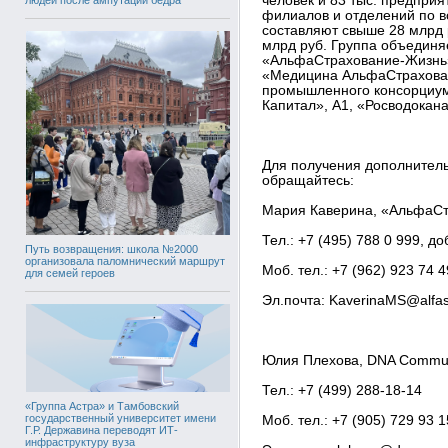
человек и 83 тыс. предприя
филиалов и отделений по в
составляют свыше 28 млрд 
млрд руб. Группа объедин
«АльфаСтрахование-Жизн
«Медицина АльфаСтрахован
промышленного консорциум
Капитал», А1, «Росводоканал
Для получения дополнител
обращайтесь:
Мария Каверина, «АльфаС
Тел.: +7 (495) 788 0 999, до
Путь возвращения: школа №2000
организовала паломнический маршрут
Моб. тел.: +7 (962) 923 74 4
для семей героев
Эл.почта: KaverinaMS@alfas
Юлия Плехова, DNA Commun
Тел.: +7 (499) 288-18-14
«Группа Астра» и Тамбовский
государственный университет имени
Моб. тел.: +7 (905) 729 93 1
Г.Р. Державина переводят ИТ-
инфраструктуру вуза