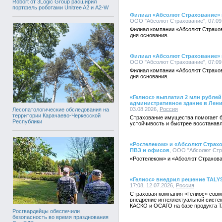
Robort от 3Logic Group расширил
портфель роботами Unitree A2 и A2-W
Филиал «Абсолют Страхование» в
ООО "Абсолют Страхование", 07:09,
Филиал компании «Абсолют Страхов
дня основания.
Филиал «Абсолют Страхование» в
ООО "Абсолют Страхование", 07:09,
Филиал компании «Абсолют Страхов
дня основания.
«Гелиос» выплатил 2 млн рубле
административное здание в Лен
03.08.2026,
Россия
Лесопатологические обследования на
территории Карачаево-Черкесской
Страхование имущества помогает 
Республики
устойчивость и быстрее восстанав
«Ростелеком» и «Абсолют Страхо
ПВЗ и офисов
, ООО "Абсолют Стра
«Ростелеком» и «Абсолют Страхова
«Гелиос» внедрил решение TALY
17:08, 12.07.2026,
Россия
Страховая компания «Гелиос» совм
внедрение интеллектуальной систе
КАСКО и ОСАГО на базе продукта T
Росгвардейцы обеспечили
безопасность во время празднования