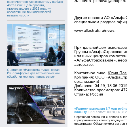
Эл.почта: plehova@dnapr.ru
на отечественную экосистему на базе
Astra Linux. Цель проекта,
стартовавшего в 2023 году, —
обеспечение технологической
независимости
Другие новости АО «Альфа
специальном разделе офиц
www.alfastrah.ru/news
При дальнейшем использов
Группы «АльфаСтрахование»
или иных центров компетен
«АльфаСтрахование», необх
авторство.
Quorum от «Наносемантики»: новая
Контактное лицо:
Юлия Плех
ИИ-платформа для автоматической
обработки корпоративных встреч
Компания:
ООО «АльфаСтра
организации)
Добавлен: 04:29, 18.06.201
Количество просмотров: 47
Страна:
Россия
«Гелиос» выплатил 6,7 млн руб
клиенту
, СК "Гелиос", 00:20, 06.08.
Страховая Компания «Гелиос» вып
корпоративному клиенту по двум с
средствами. Общая сумма выплат с