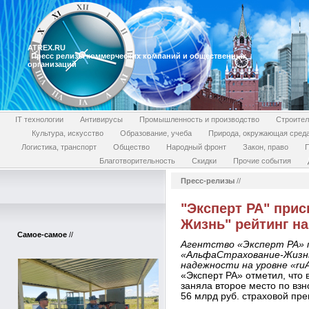
ATREX.RU
Пресс релизы коммерческих компаний и общественных
организаций
IT технологии
Антивирусы
Промышленность и производство
Строител
Культура, искусство
Образование, учеба
Природа, окружающая сред
Логистика, транспорт
Общество
Народный фронт
Закон, право
П
Благотворительность
Скидки
Прочие события
Пресс-релизы
//
"Эксперт РА" при
Жизнь" рейтинг на
Самое-самое
//
Агентство «Эксперт РА» 
«АльфаСтрахование-Жизнь
надежности на уровне «ru
«Эксперт РА» отметил, что
заняла второе место по вз
56 млрд руб. страховой пр