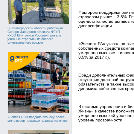
Фактором поддержки рейтин
страховом рынке – 3,8%. Ре
оценило качество активов 
диверсификации.
В Ленинградской области работники
Северо-Западного филиала ФГУП
«УВО Минтранса России» провели
учебные стрельбы из боевого
огнестрельного оружия
«Эксперт РА» указал на вы
собственных средств компани
умеренно высокие – инвести
8,5% за 2017 г.).
Среди дополнительных факт
отсутствие долговой нагруз
обязательств, а также высо
динамика собственных сред
В системе управления и би
Жизнь» в качестве положит
умеренно высокий уровень 
«Лента PRO» продала бизнесу более 5
уровень прозрачности.
млн литров прохладительных напитков