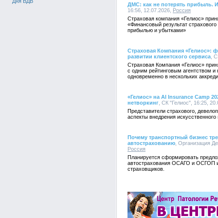
Дня ВДВ
ДМС: как не потерять прибыль. 
16:56, 12.07.2026,
Россия
Страховая компания «Гелиос» прин
«Финансовый результат страхового
прибылью и убытками»
Страховая Компания «Гелиос»: ф
развитии клиентского сервиса
, С
Страховая Компания «Гелиос» прин
с одним рейтинговым агентством и 
одновременно в нескольких аккреди
«Гелиос» на AI Insurance Camp 
нетворкинг
, СК "Гелиос", 16:25, 20
Представители страхового, девелоп
аспекты внедрения искусственного 
Почему транспортный бизнес тре
автострахованию
, Организация Де
Россия
Планируется сформировать предло
автострахования ОСАГО и ОСГОП и
страховщиков.